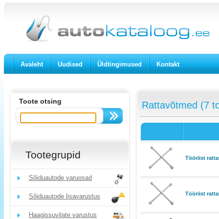
Avaleht
Uudised
Üldtingimused
Kontakt
Toote otsing
Rattavõtmed (7 t
Tootegrupid
Tööriist ratt
Sõiduautode varuosad
Tööriist ratt
Sõiduautode lisavarustus
Haagissuvilate varustus