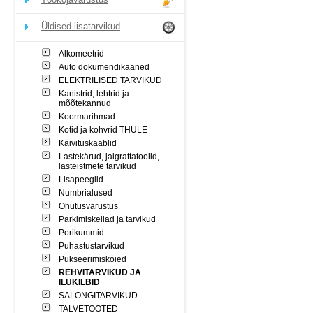
Üldised lisatarvikud
Alkomeetrid
Auto dokumendikaaned
ELEKTRILISED TARVIKUD
Kanistrid, lehtrid ja
mõõtekannud
Koormarihmad
Kotid ja kohvrid THULE
Käivituskaablid
Lastekärud, jalgrattatoolid,
lasteistmete tarvikud
Lisapeeglid
Numbrialused
Ohutusvarustus
Parkimiskellad ja tarvikud
Porikummid
Puhastustarvikud
Pukseerimisköied
REHVITARVIKUD JA
ILUKILBID
SALONGITARVIKUD
TALVETOOTED