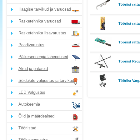
Tööriist rat
Haagise tarvikud ja varuosad
Rasketehnika varuosad
Tööriist ratt
Rasketehnika lisavarustus
Tööriist ratt
Paadivarustus
Päikeseenergia lahendused
Tööriist Regu
Akud ja patareid
Sõidukite valgustus ja tarvikud
Tööriist Var
LED Valgustus
Autokeemia
Õlid ja määrdeained
Tööriistad
Töökojavarustus