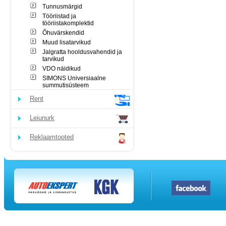
Tunnusmärgid
Tööriistad ja
tööriistakomplektid
Õhuvärskendid
Muud lisatarvikud
Jalgratta hooldusvahendid ja
tarvikud
VDO näidikud
SIMONS Universiaalne
summutisüsteem
Rent
Leiunurk
Reklaamtooted