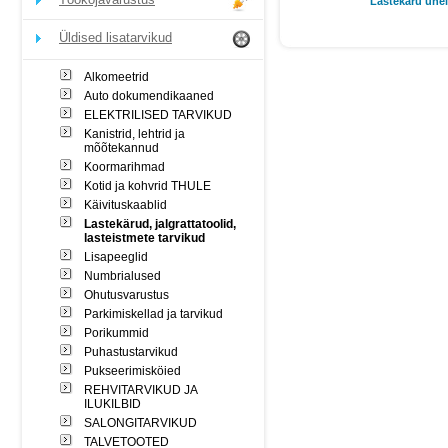
Lastekäru ühel
Üldised lisatarvikud
Alkomeetrid
Auto dokumendikaaned
ELEKTRILISED TARVIKUD
Kanistrid, lehtrid ja
mõõtekannud
Koormarihmad
Kotid ja kohvrid THULE
Käivituskaablid
Lastekärud, jalgrattatoolid,
lasteistmete tarvikud
Lisapeeglid
Numbrialused
Ohutusvarustus
Parkimiskellad ja tarvikud
Porikummid
Puhastustarvikud
Pukseerimisköied
REHVITARVIKUD JA
ILUKILBID
SALONGITARVIKUD
TALVETOOTED