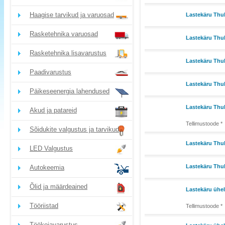
Haagise tarvikud ja varuosad
Lastekäru Thul
Rasketehnika varuosad
Lastekäru Thul
Rasketehnika lisavarustus
Lastekäru Thul
Paadivarustus
Lastekäru Thu
Päikeseenergia lahendused
Lastekäru Thul
Akud ja patareid
Tellimustoode *
Sõidukite valgustus ja tarvikud
Lastekäru Thul
LED Valgustus
Lastekäru Thu
Autokeemia
Õlid ja määrdeained
Lastekäru ühe
Tööriistad
Tellimustoode *
Töökojavarustus