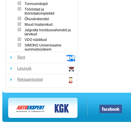
Tunnusmärgid
Tööriistad ja
tööriistakomplektid
Õhuvärskendid
Muud lisatarvikud
Jalgratta hooldusvahendid ja
tarvikud
VDO näidikud
SIMONS Universiaalne
summutisüsteem
Rent
Leiunurk
Reklaamtooted