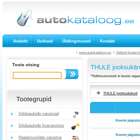
Avaleht
Uudised
Üldtingimused
Kontakt
www.autokataloog.ee
Üldised lisatarv
Toote otsing
THULE jooksukäru
*Tellimustooted ei kuulu taga
THULE jooksukärud
Tootegrupid
Sõiduautode varuosad
Koerte jalgrat
Sõiduautode lisavarustus
Koerte jalgrat
Haagissuvilate varustus