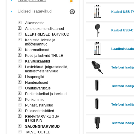
Üldised lisatarvikud
Kaabel USB T
Alkomeetrid
Auto dokumendikaaned
Kaabel USB-C
ELEKTRILISED TARVIKUD
Kanistrid, lehtrid ja
mõõtekannud
Laadimiskaabe
Koormarihmad
Kotid ja kohvrid THULE
Käivituskaablid
Lastekärud, jalgrattatoolid,
Telefoni laadi
lasteistmete tarvikud
Lisapeeglid
Numbrialused
Telefoni laadi
Ohutusvarustus
Parkimiskellad ja tarvikud
Porikummid
Telefoni laadi
Puhastustarvikud
Pukseerimisköied
REHVITARVIKUD JA
ILUKILBID
Telefoni laadi
SALONGITARVIKUD
TALVETOOTED