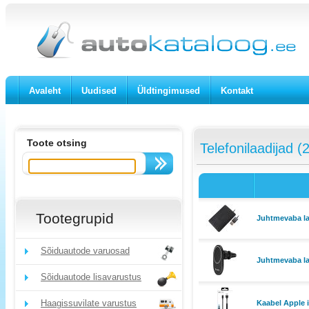
Avaleht
Uudised
Üldtingimused
Kontakt
Toote otsing
Telefonilaadijad (
Tootegrupid
Juhtmevaba l
Sõiduautode varuosad
Juhtmevaba laa
Sõiduautode lisavarustus
Haagissuvilate varustus
Kaabel Apple 