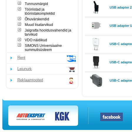
Tunnusmärgid
USB adapter 2
Tööriistad ja
tööriistakomplektid
Õhuvärskendid
Muud lisatarvikud
USB adapter U
Jalgratta hooldusvahendid ja
tarvikud
VDO näidikud
USB-C adapter
SIMONS Universiaalne
summutisüsteem
Rent
USB-C adapte
Leiunurk
Reklaamtooted
USB-C adapter