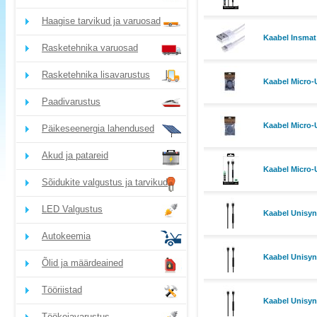
Haagise tarvikud ja varuosad
Kaabel Insmat
Rasketehnika varuosad
Rasketehnika lisavarustus
Kaabel Micro-
Paadivarustus
Kaabel Micro-
Päikeseenergia lahendused
Akud ja patareid
Kaabel Micro-
Sõidukite valgustus ja tarvikud
LED Valgustus
Kaabel Unisyn
Autokeemia
Kaabel Unisy
Õlid ja määrdeained
Tööriistad
Kaabel Unisy
Töökojavarustus