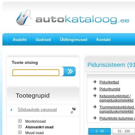
Avaleht
Uudised
Üldtingimused
Kontakt
Toote otsing
Pidurisüsteem (9
Pidurikettad
Piduritrumlid
Tootegrupid
Ketaspiduriklotsid /
paigalduskomplektid
Trummelpiduriklotsid 
Sõiduautode varuosad
paigalduskomplektid
Piduriklotsi kulumise
Mootoriosad
Alusvankri osad
1 - 50
51 - 100
Muud osad