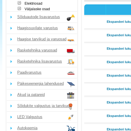
Elektriosad
Väljalaske osad
Sõiduautode lisavarustus
Ekspanderi luku
Haagissuvilate varustus
Ekspanderi luk
Haagise tarvikud ja varuosad
Ekspanderi luk
Rasketehnika varuosad
Rasketehnika lisavarustus
Ekspanderi luk
Paadivarustus
Ekspanderi luk
Päikeseenergia lahendused
Ekspanderi luk
Akud ja patareid
Ekspanderi luk
Sõidukite valgustus ja tarvikud
Ekspanderi luk
LED Valgustus
Autokeemia
Ekspanderi lu