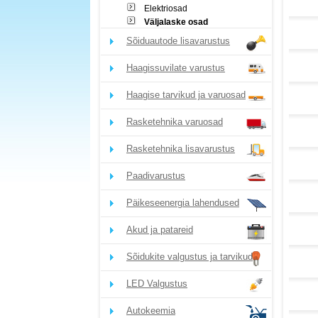
Elektriosad
Väljalaske osad
Sõiduautode lisavarustus
Haagissuvilate varustus
Haagise tarvikud ja varuosad
Rasketehnika varuosad
Rasketehnika lisavarustus
Paadivarustus
Päikeseenergia lahendused
Akud ja patareid
Sõidukite valgustus ja tarvikud
LED Valgustus
Autokeemia