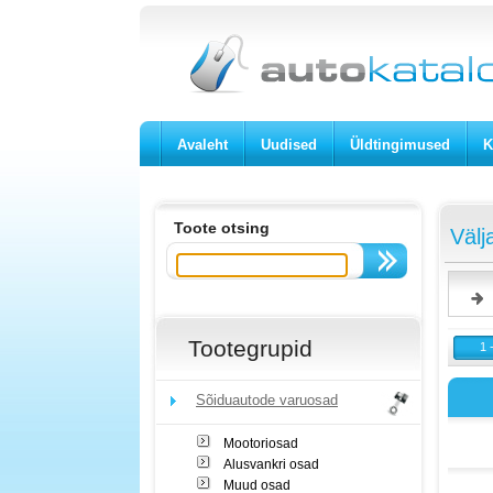
Avaleht
Uudised
Üldtingimused
K
Toote otsing
Välj
Tootegrupid
1 
Sõiduautode varuosad
Mootoriosad
Alusvankri osad
Muud osad