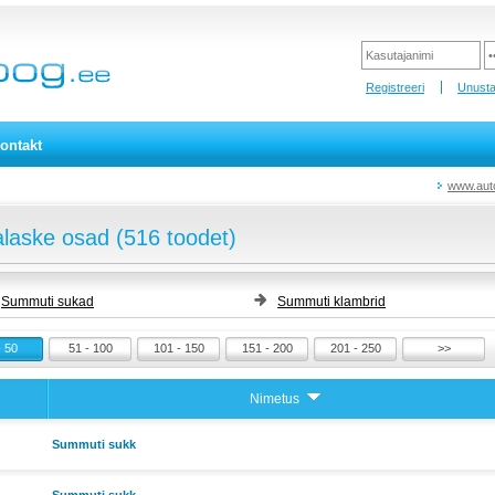
Registreeri
Unusta
ontakt
www.aut
alaske osad (516 toodet)
Summuti sukad
Summuti klambrid
- 50
51 - 100
101 - 150
151 - 200
201 - 250
>>
Nimetus
Summuti sukk