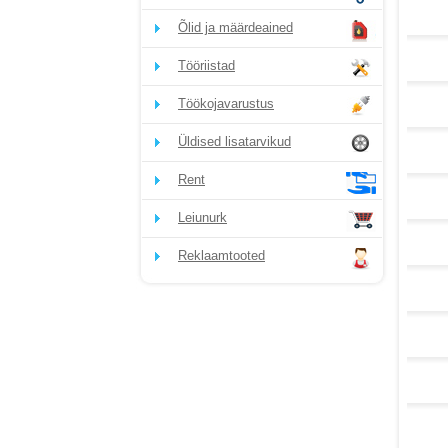
Õlid ja määrdeained
Tööriistad
Töökojavarustus
Üldised lisatarvikud
Rent
Leiunurk
Reklaamtooted