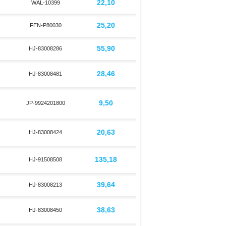
22,10
WAL-10399
25,20
FEN-P80030
55,90
HJ-83008286
28,46
HJ-83008481
9,50
JP-9924201800
20,63
HJ-83008424
135,18
HJ-91508508
39,64
HJ-83008213
38,63
HJ-83008450