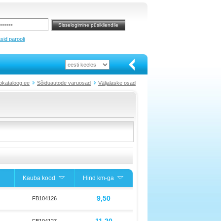
sid parooli
okataloog.ee
Sõiduautode varuosad
Väljalaske osad
Kauba kood
Hind km-ga
9,50
FB104126