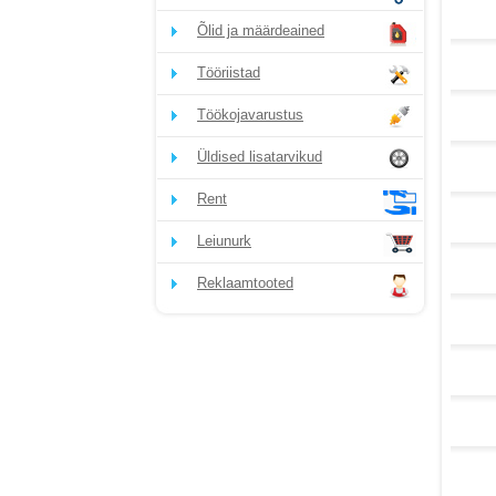
Õlid ja määrdeained
Tööriistad
Töökojavarustus
Üldised lisatarvikud
Rent
Leiunurk
Reklaamtooted