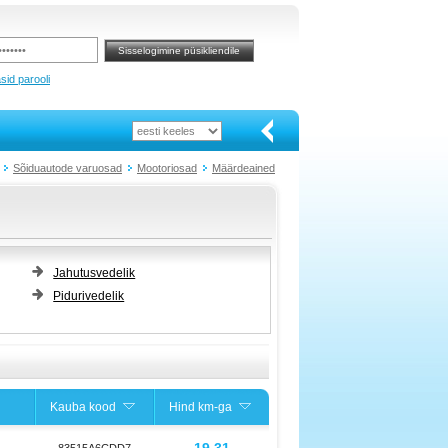
sid parooli
Sõiduautode varuosad
Mootoriosad
Määrdeained
Jahutusvedelik
Pidurivedelik
Kauba kood
Hind km-ga