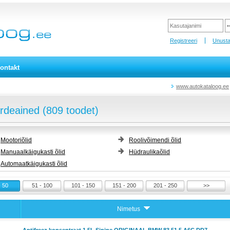
Registreeri
Unusta
ontakt
www.autokataloog.ee
deained (809 toodet)
Mootoriõlid
Roolivõimendi õlid
Manuaalkäigukasti õlid
Hüdraulikaõlid
Automaatkäigukasti õlid
- 50
51 - 100
101 - 150
151 - 200
201 - 250
>>
Nimetus