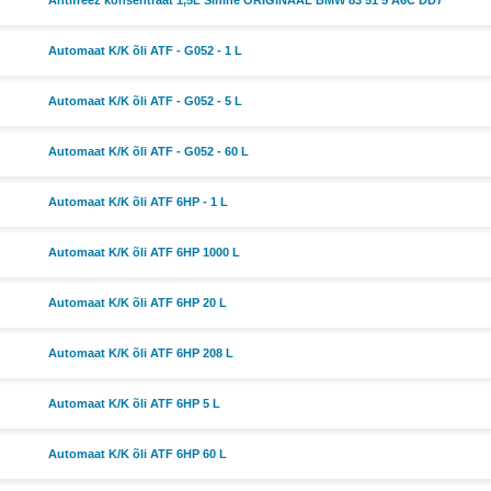
Antifreez konsentraat 1,5L Sinine ORIGINAAL BMW 83 51 5 A6C DD7
Automaat K/K õli ATF - G052 - 1 L
Automaat K/K õli ATF - G052 - 5 L
Automaat K/K õli ATF - G052 - 60 L
Automaat K/K õli ATF 6HP - 1 L
Automaat K/K õli ATF 6HP 1000 L
Automaat K/K õli ATF 6HP 20 L
Automaat K/K õli ATF 6HP 208 L
Automaat K/K õli ATF 6HP 5 L
Automaat K/K õli ATF 6HP 60 L