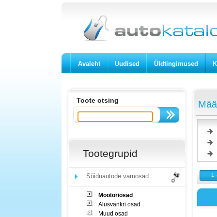
Avaleht
Uudised
Üldtingimused
K
Toote otsing
Määr
Tootegrupid
1 
Sõiduautode varuosad
Mootoriosad
Alusvankri osad
Muud osad