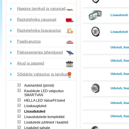
Haagise tarvikud ja varuosad
Lisaudutul
Rasketehnika varuosad
Rasketehnika lisavarustus
Lisaudutuli
Paadivarustus
Udutuli, lisa
Päikeseenergia lahendused
Udutuli, lisa
Akud ja patareid
Sõidukite valgustus ja tarvikud
Udutuli, lisa
Autolambid (pirnid)
Udutuli, lisa
Kaubikute LED valgustus
SMARTVAN
HELLA LED ValueFit tuled
Udutuli, lisa
Lisakaugtuled
Lisaudutuled
Udutuli, lisa
Lisaudutulede komplektid
Lisatulede juhtmed / kaablid
Lisatuled sahale