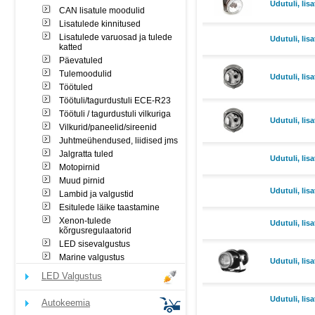
Udutuli, lisa
CAN lisatule moodulid
Lisatulede kinnitused
Lisatulede varuosad ja tulede
Udutuli, lisa
katted
Päevatuled
Tulemoodulid
Udutuli, lisa
Töötuled
Töötuli/tagurdustuli ECE-R23
Töötuli / tagurdustuli vilkuriga
Udutuli, lisa
Vilkurid/paneelid/sireenid
Juhtmeühendused, liidised jms
Jalgratta tuled
Udutuli, lisa
Motopirnid
Muud pirnid
Udutuli, lisa
Lambid ja valgustid
Esitulede läike taastamine
Xenon-tulede
Udutuli, lisa
kõrgusregulaatorid
LED sisevalgustus
Marine valgustus
Udutuli, lisa
LED Valgustus
Udutuli, lisa
Autokeemia