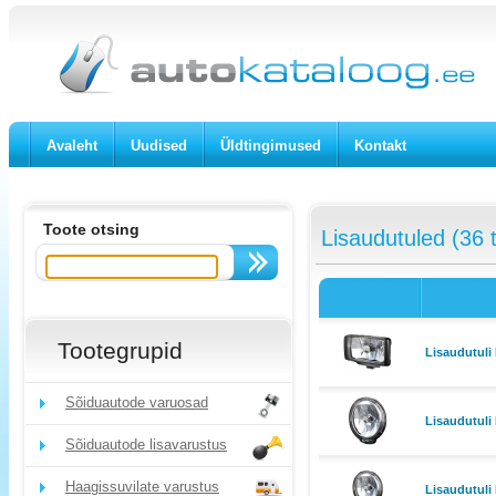
Avaleht
Uudised
Üldtingimused
Kontakt
Toote otsing
Lisaudutuled (36 
Tootegrupid
Lisaudutuli
Sõiduautode varuosad
Lisaudutuli
Sõiduautode lisavarustus
Haagissuvilate varustus
Lisaudutuli