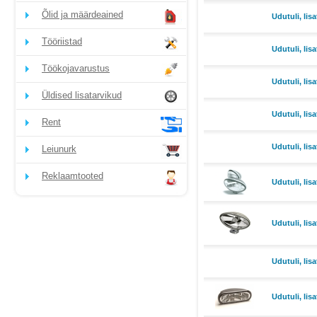
Õlid ja määrdeained
Udutuli, lisa
Tööriistad
Udutuli, lisa
Töökojavarustus
Udutuli, lisa
Üldised lisatarvikud
Udutuli, lisa
Rent
Udutuli, lisa
Leiunurk
Reklaamtooted
Udutuli, lis
Udutuli, lis
Udutuli, lis
Udutuli, lisa