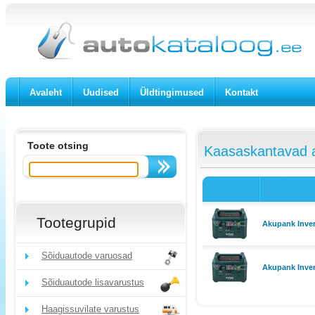
Avaleht
Uudised
Üldtingimused
Kontakt
Toote otsing
Kaasaskantavad a
Tootegrupid
Akupank Inve
Sõiduautode varuosad
Akupank Inve
Sõiduautode lisavarustus
Haagissuvilate varustus