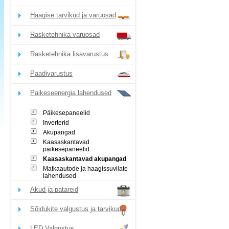
Haagise tarvikud ja varuosad
Rasketehnika varuosad
Rasketehnika lisavarustus
Paadivarustus
Päikeseenergia lahendused
Päikesepaneelid
Inverterid
Akupangad
Kaasaskantavad
päikesepaneelid
Kaasaskantavad akupangad
Matkaautode ja haagissuvilate
lahendused
Akud ja patareid
Sõidukite valgustus ja tarvikud
LED Valgustus