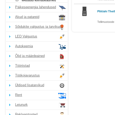
Webasto kliimaseadmed
Päikeseenergia lahendused
Pliit/ahi The
Akud ja patareid
Tellimustoode 
Sõidukite valgustus ja tarvikud
LED Valgustus
Autokeemia
Õlid ja määrdeained
Tööriistad
Töökojavarustus
Üldised lisatarvikud
Rent
Leiunurk
Reklaamtooted