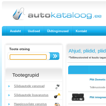
Avaleht
Uudised
Üldtingimused
Kontakt
Toote otsing
Ahjud, pliidid, pli
*Tellimustooted ei kuulu taga
Tootegrupid
Pliit Dometi
Sõiduautode varuosad
Tellimustoode 
Sõiduautode lisavarustus
Pliit integre
Haagissuvilate varustus