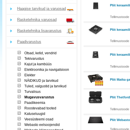
Pliit keraami
Haagise tarvikud ja varuosad
Tellimustoode 
Rasketehnika varuosad
Pliit keraami
Rasketehnika lisavarustus
Tellimustoode 
Paadivarustus
Otsad, ketid, vendrid
Pliit keraami
Tekivarustus
Kajut ja kambüüs
Tellimustoode 
Elektroonika ja navigatsioon
Elekter
Pliit Matka g
NÄIDIKUD ja tarvikud
Tuled, valgustid ja tarvikud
Turvalisus
Mugavusvarustus
Pliit Thetford
Paadikeemia
Roostevabad tooted
Tellimustoode 
Katuseluugid
Veesüsteemi osad
Pliit Webast
Webasto eelsoojendid
Tellimustoode 