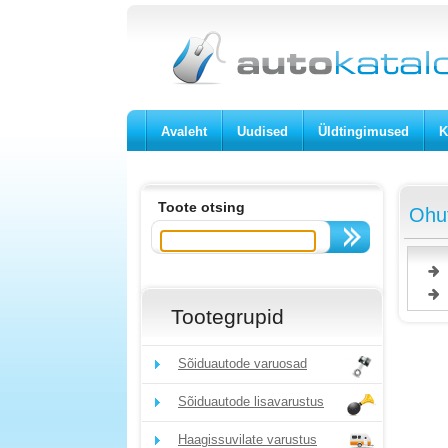
Avaleht
Uudised
Üldtingimused
K
Toote otsing
Ohut
Tootegrupid
Sõiduautode varuosad
Sõiduautode lisavarustus
Haagissuvilate varustus