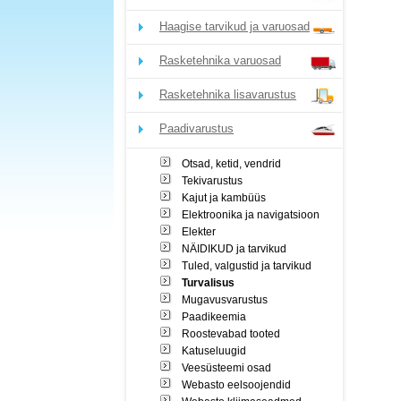
Haagise tarvikud ja varuosad
Rasketehnika varuosad
Rasketehnika lisavarustus
Paadivarustus
Otsad, ketid, vendrid
Tekivarustus
Kajut ja kambüüs
Elektroonika ja navigatsioon
Elekter
NÄIDIKUD ja tarvikud
Tuled, valgustid ja tarvikud
Turvalisus
Mugavusvarustus
Paadikeemia
Roostevabad tooted
Katuseluugid
Veesüsteemi osad
Webasto eelsoojendid