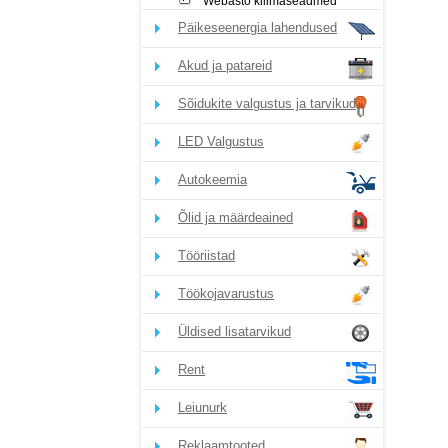
Webasto kliimaseadmed
Päikeseenergia lahendused
Akud ja patareid
Sõidukite valgustus ja tarvikud
LED Valgustus
Autokeemia
Õlid ja määrdeained
Tööriistad
Töökojavarustus
Üldised lisatarvikud
Rent
Leiunurk
Reklaamtooted