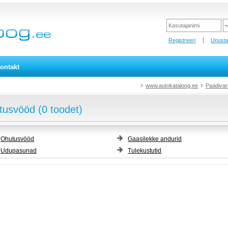
Registreeri
Unusta
ontakt
www.autokataloog.ee
Paadivar
usvööd (0 toodet)
Ohutusvööd
Gaasilekke andurid
Udupasunad
Tulekustutid