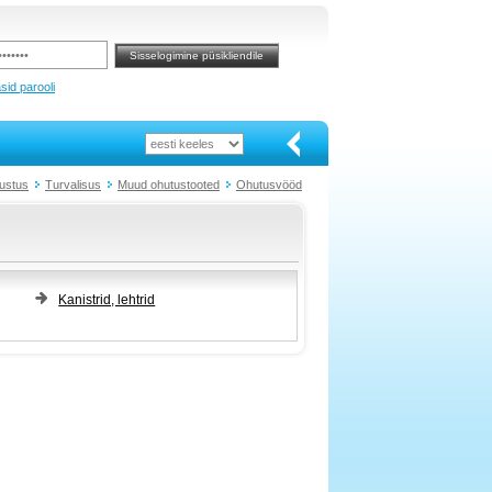
sid parooli
ustus
Turvalisus
Muud ohutustooted
Ohutusvööd
Kanistrid, lehtrid