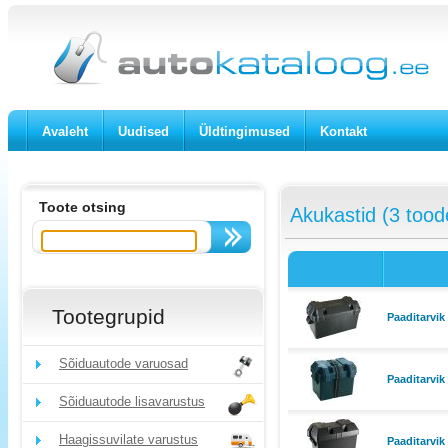
Avaleht
Uudised
Üldtingimused
Kontakt
Toote otsing
Akukastid (3 tood
Tootegrupid
Paaditarvi
Sõiduautode varuosad
Paaditarvi
Sõiduautode lisavarustus
Haagissuvilate varustus
Paaditarvi