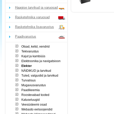
Haagise tarvikud ja varuosad
Rasketehnika varuosad
Rasketehnika lisavarustus
Paadivarustus
Otsad, ketid, vendrid
Tekivarustus
Kajut ja kambüüs
Elektroonika ja navigatsioon
Elekter
NÄIDIKUD ja tarvikud
Tuled, valgustid ja tarvikud
Turvalisus
Mugavusvarustus
Paadikeemia
Roostevabad tooted
Katuseluugid
Veesüsteemi osad
Webasto eelsoojendid