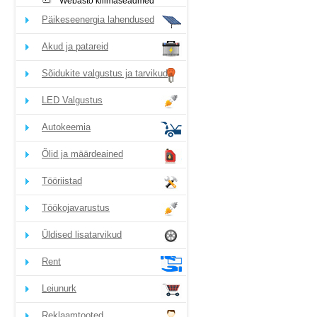
Webasto kliimaseadmed
Päikeseenergia lahendused
Akud ja patareid
Sõidukite valgustus ja tarvikud
LED Valgustus
Autokeemia
Õlid ja määrdeained
Tööriistad
Töökojavarustus
Üldised lisatarvikud
Rent
Leiunurk
Reklaamtooted