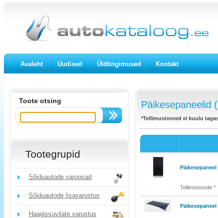
Avaleht
Uudised
Üldtingimused
Kontakt
Toote otsing
Päikesepaneelid (
*Tellimustooted ei kuulu taga
Tootegrupid
Päikesepanee
Sõiduautode varuosad
Tellimustoode *
Sõiduautode lisavarustus
Päikesepaneel 
Haagissuvilate varustus