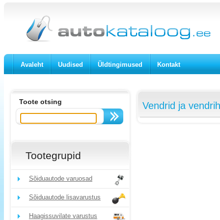
Avaleht
Uudised
Üldtingimused
Kontakt
Toote otsing
Vendrid ja vendrih
Tootegrupid
Sõiduautode varuosad
Sõiduautode lisavarustus
Haagissuvilate varustus