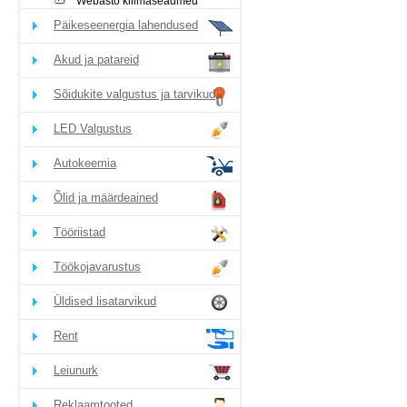
Webasto kliimaseadmed
Päikeseenergia lahendused
Akud ja patareid
Sõidukite valgustus ja tarvikud
LED Valgustus
Autokeemia
Õlid ja määrdeained
Tööriistad
Töökojavarustus
Üldised lisatarvikud
Rent
Leiunurk
Reklaamtooted