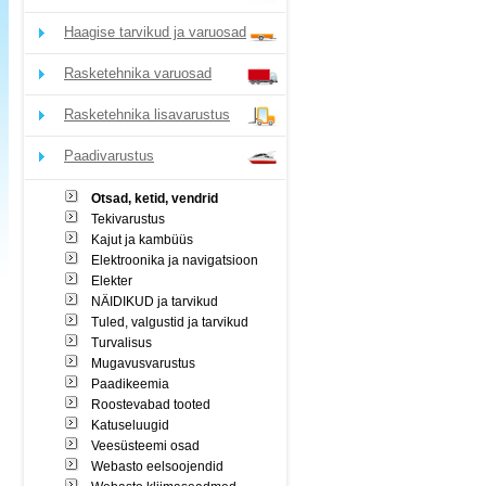
Haagise tarvikud ja varuosad
Rasketehnika varuosad
Rasketehnika lisavarustus
Paadivarustus
Otsad, ketid, vendrid
Tekivarustus
Kajut ja kambüüs
Elektroonika ja navigatsioon
Elekter
NÄIDIKUD ja tarvikud
Tuled, valgustid ja tarvikud
Turvalisus
Mugavusvarustus
Paadikeemia
Roostevabad tooted
Katuseluugid
Veesüsteemi osad
Webasto eelsoojendid