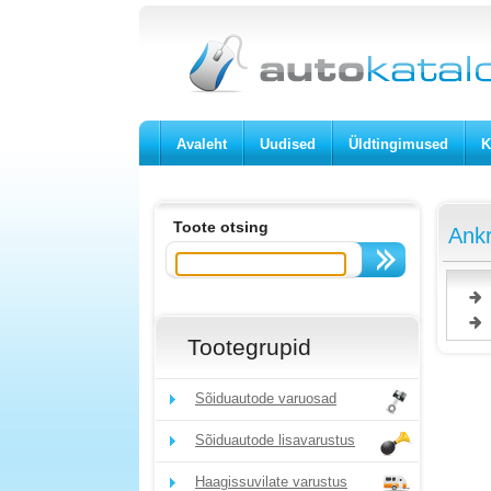
Avaleht
Uudised
Üldtingimused
K
Toote otsing
Ankr
Tootegrupid
Sõiduautode varuosad
Sõiduautode lisavarustus
Haagissuvilate varustus