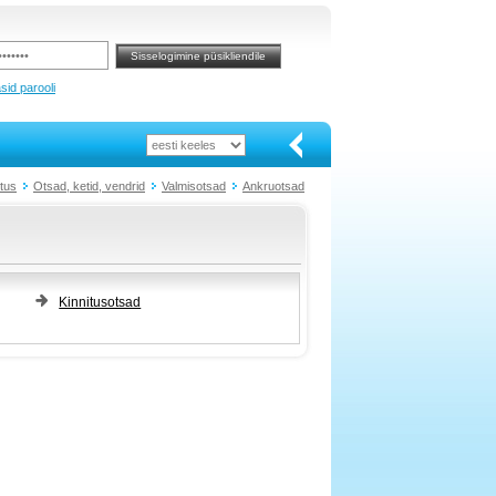
sid parooli
tus
Otsad, ketid, vendrid
Valmisotsad
Ankruotsad
Kinnitusotsad