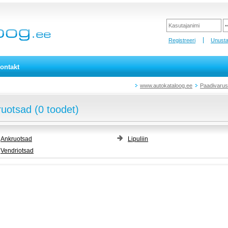
Registreeri
Unusta
ontakt
www.autokataloog.ee
Paadivarus
uotsad (0 toodet)
Ankruotsad
Lipuliin
Vendriotsad