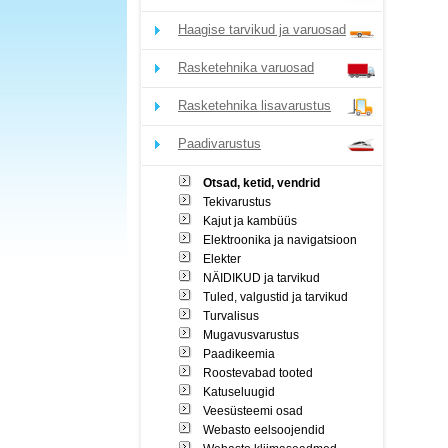
Haagise tarvikud ja varuosad
Rasketehnika varuosad
Rasketehnika lisavarustus
Paadivarustus
Otsad, ketid, vendrid
Tekivarustus
Kajut ja kambüüs
Elektroonika ja navigatsioon
Elekter
NÄIDIKUD ja tarvikud
Tuled, valgustid ja tarvikud
Turvalisus
Mugavusvarustus
Paadikeemia
Roostevabad tooted
Katuseluugid
Veesüsteemi osad
Webasto eelsoojendid