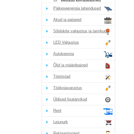
Webasto kliimaseadmed
Päikeseenergia lahendused
Akud ja patareid
Sõidukite valgustus ja tarvikud
LED Valgustus
Autokeemia
Õlid ja määrdeained
Tööriistad
Töökojavarustus
Üldised lisatarvikud
Rent
Leiunurk
Reklaamtooted