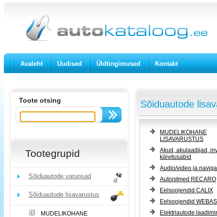
Avaleht
Uudised
Üldtingimused
Kontakt
Toote otsing
Sõiduautode lisav
MUDELIKOHANE
LISAVARUSTUS
Akud, akulaadijad, inv
Tootegrupid
käivitusabid
Audio/video ja naviga
Sõiduautode varuosad
Autoistmed RECARO
Eelsoojendid CALIX
Sõiduautode lisavarustus
Eelsoojendid WEBA
Elektriautode laadimi
MUDELIKOHANE