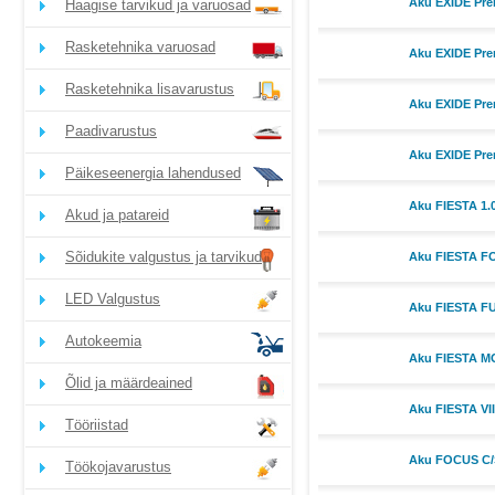
Aku EXIDE Pre
Haagise tarvikud ja varuosad
Rasketehnika varuosad
Aku EXIDE Pre
Rasketehnika lisavarustus
Aku EXIDE Pre
Paadivarustus
Aku EXIDE Pre
Päikeseenergia lahendused
Aku FIESTA 1.0
Akud ja patareid
Sõidukite valgustus ja tarvikud
Aku FIESTA 
LED Valgustus
Aku FIESTA F
Autokeemia
Aku FIESTA 
Õlid ja määrdeained
Aku FIESTA V
Tööriistad
Aku FOCUS C
Töökojavarustus