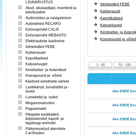
LISAVARUSTUS
Istmekatted PEBE
Akud, akulaadijad, inverterid ja
Kaitserauad
käivitusabid
Audio/video ja navigatsioon
Kapotikaitsed
Autoistmed RECARO
Katuseluugid
Eelsoojendid CALIX
Kerekaitse- ja ilutarv
Eelsoojendid WEBASTO
Koerapuurid ja -võre
Elektriautode laadimine
Istmekatted PEBE
Kaitserauad
Kapotikaitsed
Katuseluugid
1 - 50
51 - 100
Kerekaitse- ja ilutarvikud
Koerapuurid ja -võred
Käetoed esiistmete vahele
Lastekärud, turvahällid ja -
toolid
Aku EXIDE Exce
Lumeketid ja -sokid
Mugavusvarustus
Aku EXIDE Exce
Pagasimatid
Pikapide kastikatted,
küljelaiendid, kapoti- ja
Aku EXIDE Exce
tagaluugi amordid
Päikesevarjud akendele
CarShades
Aku EXIDE Exce