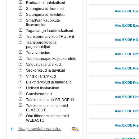
Radiaatori tuulekaitsed
Salongimatid, kummist
Aku EXIDE Exce
Salongimatid, tekstiilist
SmartVan kaubikute
lisavarustus
Aku EXIDE Exce
Tagastange laadimiskaitsed
Transporditarvikud THULE jt.
Aku EXIDE HD 
Transpordikotid ja
pagasihoidjad
Turvavarustus
Aku EXIDE Pre
Tuulesuunajad küljeakendele
Valgustus ja tarvikud
Aku EXIDE Pre
Veokonksud ja tarvikud
Vintsid ja tarvikud
Elektritarvikud ja materjalid
Aku EXIDE Pre
Üldised lisatarvikud
Gaasiseadmed
Aku EXIDE Pre
Tulekustutustekk BRIDGEHILL
Tulekustutuse süsteemid
BLAZECUT
Aku EXIDE Pre
Õhu filtreerimissüsteemid
WEBASTO
Aku EXIDE Pre
Haagissuvilate varustus