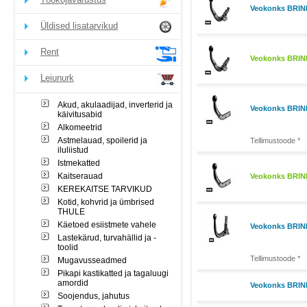
Veokonks BRINK
Üldised lisatarvikud
Rent
Veokonks BRIN
Leiunurk
Akud, akulaadijad, inverterid ja
Veokonks BRINK
käivitusabid
Alkomeetrid
Astmelauad, spoilerid ja
Tellimustoode *
iluliistud
Istmekatted
Kaitserauad
Veokonks BRINK
KEREKAITSE TARVIKUD
Kotid, kohvrid ja ümbrised
THULE
Käetoed esiistmete vahele
Veokonks BRIN
Lastekärud, turvahällid ja -
toolid
Tellimustoode *
Mugavusseadmed
Pikapi kastikatted ja tagaluugi
amordid
Veokonks BRINK
Soojendus, jahutus