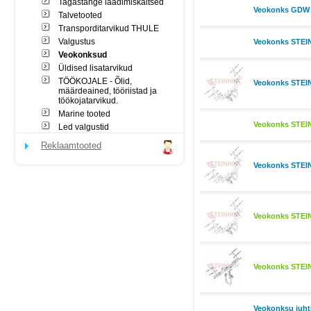
Tagastange laadimiskaitsed
Veokonks GDW J
Talvetooted
Transporditarvikud THULE
Valgustus
Veokonks STEIN
Veokonksud
Üldised lisatarvikud
TÖÖKOJALE - Õlid,
Veokonks STEIN
määrdeained, tööriistad ja
töökojatarvikud.
Marine tooted
Veokonks STEIN
Led valgustid
Reklaamtooted
Veokonks STEIN
Veokonks STEIN
Veokonks STEIN
Veokonksu juht