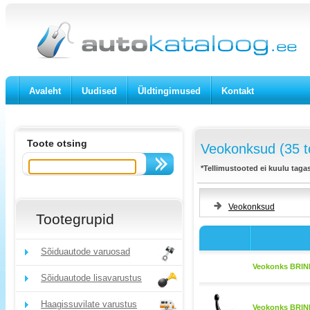
Avaleht
Uudised
Üldtingimused
Kontakt
Toote otsing
Veokonksud (35 t
*Tellimustooted ei kuulu taga
Veokonksud
Tootegrupid
Sõiduautode varuosad
Veokonks BRINK
Sõiduautode lisavarustus
Haagissuvilate varustus
Veokonks BRINK