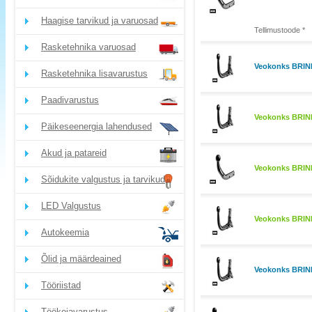
Haagise tarvikud ja varuosad
Tellimustoode *
Rasketehnika varuosad
Veokonks BRINK
Rasketehnika lisavarustus
Paadivarustus
Veokonks BRIN
Päikeseenergia lahendused
Akud ja patareid
Veokonks BRINK
Sõidukite valgustus ja tarvikud
LED Valgustus
Veokonks BRIN
Autokeemia
Õlid ja määrdeained
Veokonks BRINK
Tööriistad
Töökojavarustus