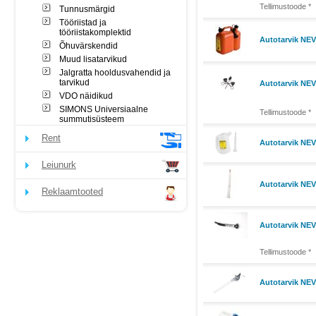
Tellimustoode *
Tunnusmärgid
Tööriistad ja
tööriistakomplektid
Autotarvik NEV
Õhuvärskendid
Muud lisatarvikud
Jalgratta hooldusvahendid ja
tarvikud
Autotarvik NEV
VDO näidikud
SIMONS Universiaalne
Tellimustoode *
summutisüsteem
Rent
Autotarvik NE
Leiunurk
Autotarvik NEVE
Reklaamtooted
Autotarvik NEVE
Tellimustoode *
Autotarvik NEV