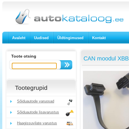
Avaleht
Uudised
Üldtingimused
Kontakt
Toote otsing
CAN moodul XBB
Tootegrupid
Sõiduautode varuosad
Sõiduautode lisavarustus
Haagissuvilate varustus