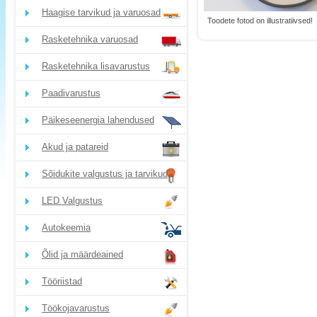
Haagise tarvikud ja varuosad
Toodete fotod on illustratiivsed!
Rasketehnika varuosad
Rasketehnika lisavarustus
Paadivarustus
Päikeseenergia lahendused
Akud ja patareid
Sõidukite valgustus ja tarvikud
LED Valgustus
Autokeemia
Õlid ja määrdeained
Tööriistad
Töökojavarustus