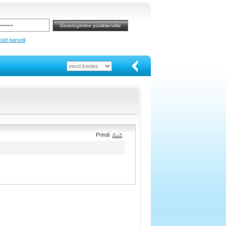
sid parooli
Prindi