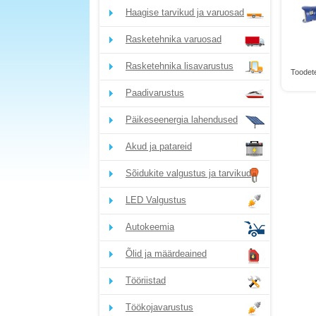
Haagise tarvikud ja varuosad
Rasketehnika varuosad
Rasketehnika lisavarustus
Toodete
Paadivarustus
Päikeseenergia lahendused
Akud ja patareid
Sõidukite valgustus ja tarvikud
LED Valgustus
Autokeemia
Õlid ja määrdeained
Tööriistad
Töökojavarustus