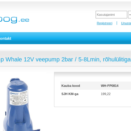
Registreeri
Unusta
ontakt
 Whale 12V veepump 2bar / 5-8Lmin, rõhulülitiga
Kauba kood
WH-FP0814
SJH KM-ga
199,22