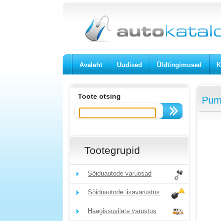
Avaleht
Uudised
Üldtingimused
K
Toote otsing
Pump
Tootegrupid
Sõiduautode varuosad
Sõiduautode lisavarustus
Haagissuvilate varustus