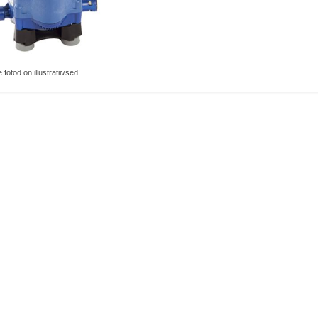
 fotod on illustratiivsed!