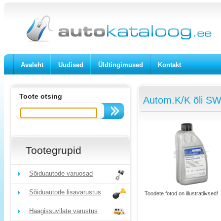
Avaleht
Uudised
Üldtingimused
Kontakt
Toote otsing
Autom.K/K õli SW
Tootegrupid
Sõiduautode varuosad
Sõiduautode lisavarustus
Toodete fotod on illustratiivsed!
Haagissuvilate varustus