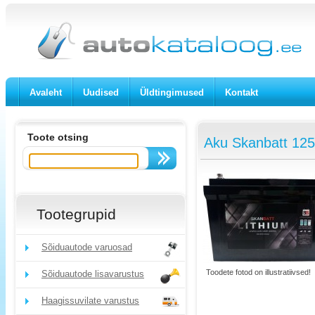
Avaleht
Uudised
Üldtingimused
Kontakt
Toote otsing
Aku Skanbatt 12
Tootegrupid
Sõiduautode varuosad
Toodete fotod on illustratiivsed!
Sõiduautode lisavarustus
Haagissuvilate varustus