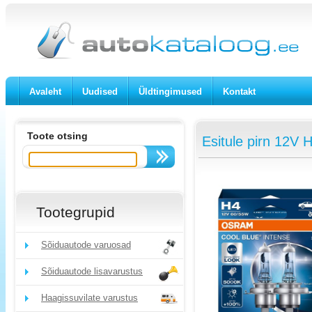
Avaleht
Uudised
Üldtingimused
Kontakt
Toote otsing
Esitule pirn 12V 
Tootegrupid
Sõiduautode varuosad
Sõiduautode lisavarustus
Haagissuvilate varustus