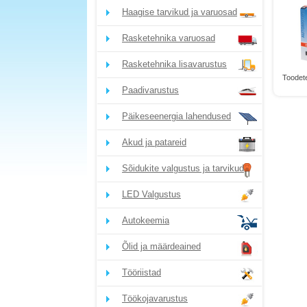
Haagise tarvikud ja varuosad
Rasketehnika varuosad
Rasketehnika lisavarustus
Toodete
Paadivarustus
Päikeseenergia lahendused
Akud ja patareid
Sõidukite valgustus ja tarvikud
LED Valgustus
Autokeemia
Õlid ja määrdeained
Tööriistad
Töökojavarustus