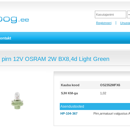
Registreeri
Unusta
ontakt
 pirn 12V OSRAM 2W BX8,4d Light Green
Kauba kood
OS2352MFX6
SJH KM-ga
1,02
Asendustooted
HP-104-367
Pirn,armatuuri valgustus 