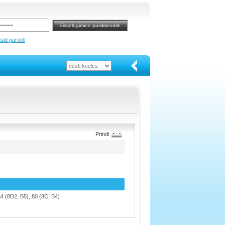
sid parooli
Prindi
A4 (8D2, B5), 80 (8C, B4)