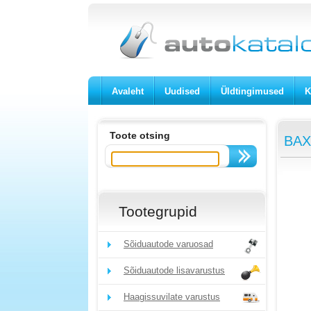
Avaleht
Uudised
Üldtingimused
K
Toote otsing
BAX
Tootegrupid
Sõiduautode varuosad
Sõiduautode lisavarustus
Haagissuvilate varustus