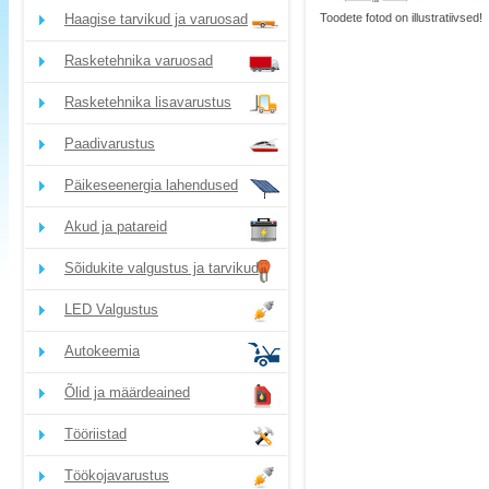
Haagise tarvikud ja varuosad
Toodete fotod on illustratiivsed!
Rasketehnika varuosad
Rasketehnika lisavarustus
Paadivarustus
Päikeseenergia lahendused
Akud ja patareid
Sõidukite valgustus ja tarvikud
LED Valgustus
Autokeemia
Õlid ja määrdeained
Tööriistad
Töökojavarustus