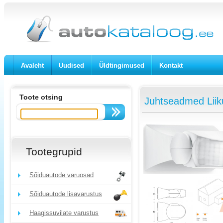
Avaleht
Uudised
Üldtingimused
Kontakt
Toote otsing
Juhtseadmed Lii
Tootegrupid
Sõiduautode varuosad
Sõiduautode lisavarustus
Haagissuvilate varustus