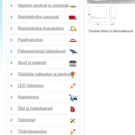
Haagise tarvikud ja varuosad
Rasketehnika varuosad
Rasketehnika lisavarustus
Toodete fotod on illustratiivsed!
Paadivarustus
Päikeseenergia lahendused
Akud ja patareid
Sõidukite valgustus ja tarvikud
LED Valgustus
Autokeemia
Õlid ja määrdeained
Tööriistad
Töökojavarustus