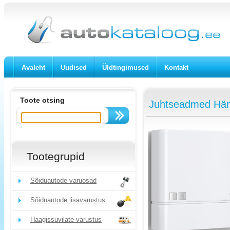
Avaleht
Uudised
Üldtingimused
Kontakt
Toote otsing
Juhtseadmed Häm
Tootegrupid
Sõiduautode varuosad
Sõiduautode lisavarustus
Haagissuvilate varustus