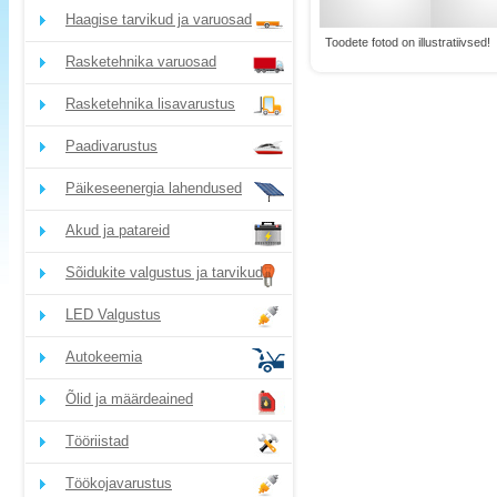
Haagise tarvikud ja varuosad
Toodete fotod on illustratiivsed!
Rasketehnika varuosad
Rasketehnika lisavarustus
Paadivarustus
Päikeseenergia lahendused
Akud ja patareid
Sõidukite valgustus ja tarvikud
LED Valgustus
Autokeemia
Õlid ja määrdeained
Tööriistad
Töökojavarustus