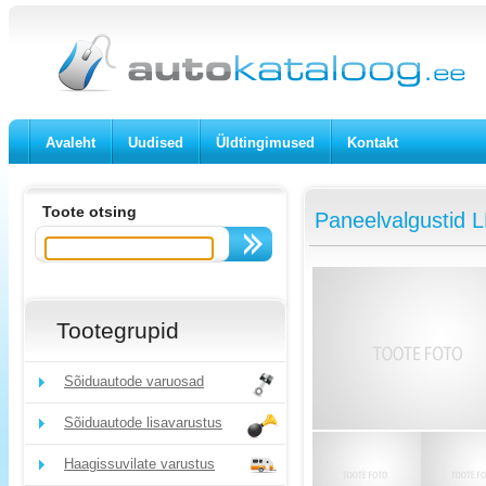
Avaleht
Uudised
Üldtingimused
Kontakt
Toote otsing
Paneelvalgustid
Tootegrupid
Sõiduautode varuosad
Sõiduautode lisavarustus
Haagissuvilate varustus