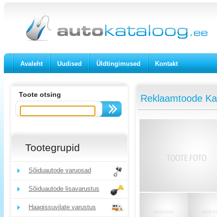
Avaleht
Uudised
Üldtingimused
Kontakt
Toote otsing
Reklaamtoode Kam
Tootegrupid
Sõiduautode varuosad
Sõiduautode lisavarustus
Haagissuvilate varustus