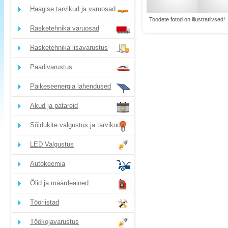
Haagise tarvikud ja varuosad
Toodete fotod on illustratiivsed!
Rasketehnika varuosad
Rasketehnika lisavarustus
Paadivarustus
Päikeseenergia lahendused
Akud ja patareid
Sõidukite valgustus ja tarvikud
LED Valgustus
Autokeemia
Õlid ja määrdeained
Tööriistad
Töökojavarustus