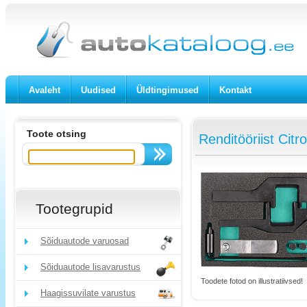
Avaleht
Uudised
Üldtingimused
Kontakt
Toote otsing
Renditööriist Ci
Tootegrupid
Sõiduautode varuosad
Sõiduautode lisavarustus
Toodete fotod on illustratiivsed!
Haagissuvilate varustus