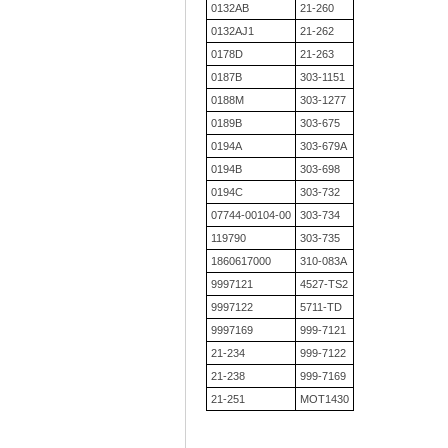
0132AB
21-260
0132AJ1
21-262
0178D
21-263
0187B
303-1151
0188M
303-1277
0189B
303-675
0194A
303-679A
0194B
303-698
0194C
303-732
07744-00104-00
303-734
119790
303-735
1860617000
310-083A
9997121
4527-TS2
9997122
5711-TD
9997169
999-7121
21-234
999-7122
21-238
999-7169
21-251
MOT1430