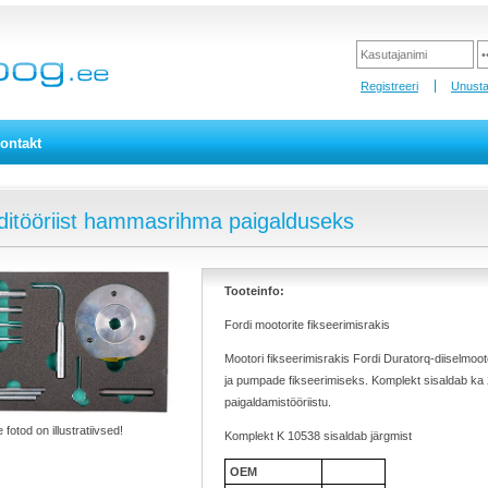
Registreeri
Unusta
ontakt
itööriist hammasrihma paigalduseks
Tooteinfo:
Fordi mootorite fikseerimisrakis
Mootori fikseerimisrakis Fordi Duratorq-diiselmooto
ja pumpade fikseerimiseks. Komplekt sisaldab ka 
paigaldamistööriistu.
 fotod on illustratiivsed!
Komplekt K 10538 sisaldab järgmist
OEM