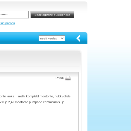
sid parooli
Prindi
rite jaoks. Täielik komplekt mootorite, nukkvõllide
2,0 ja 2,4 l mootorite pumpade eemaldamis- ja