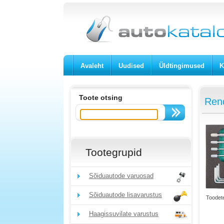
Avaleht
Uudised
Üldtingimused
K
Toote otsing
Rend
Tootegrupid
Sõiduautode varuosad
Sõiduautode lisavarustus
Toodete
Haagissuvilate varustus