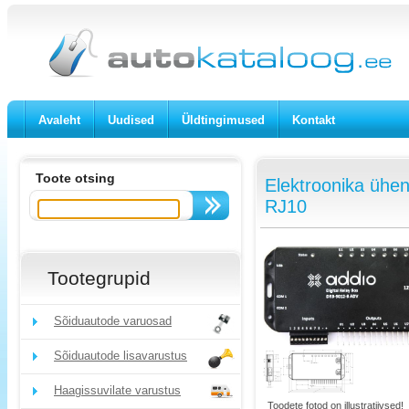
Avaleht
Uudised
Üldtingimused
Kontakt
Toote otsing
Elektroonika ühe
RJ10
Tootegrupid
Sõiduautode varuosad
Sõiduautode lisavarustus
Haagissuvilate varustus
Toodete fotod on illustratiivsed!