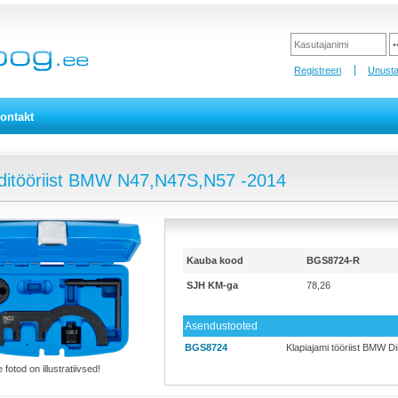
Registreeri
Unusta
ontakt
ditööriist BMW N47,N47S,N57 -2014
Kauba kood
BGS8724-R
SJH KM-ga
78,26
Asendustooted
BGS8724
Klapiajami tööriist BMW D
 fotod on illustratiivsed!