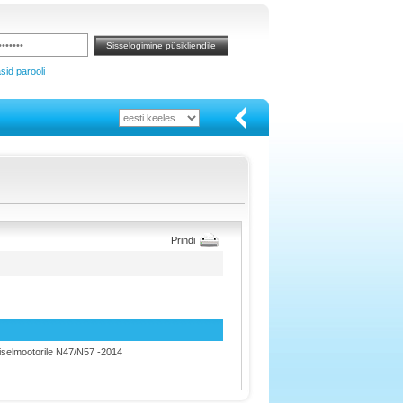
sid parooli
Prindi
iiselmootorile N47/N57 -2014