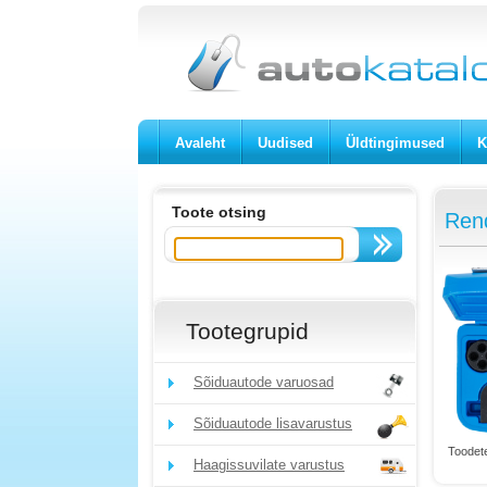
Avaleht
Uudised
Üldtingimused
K
Toote otsing
Ren
Tootegrupid
Sõiduautode varuosad
Sõiduautode lisavarustus
Toodete
Haagissuvilate varustus