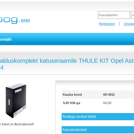
Registreeri
Unusta
ontakt
alduskomplekt katuseraamile THULE KIT Opel Astra
14
Kauba kood
69-4011
SJH KM-ga
64,00
Tootega seotud failid
 fotod on illustratiivsed!
Asendustooted