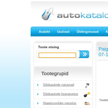
Avaleht
Uudised
Üldtingimused
K
Toote otsing
Paig
07-
Tootegrupid
Sõiduautode varuosad
Sõiduautode lisavarustus
Toodete
Haagissuvilate varustus