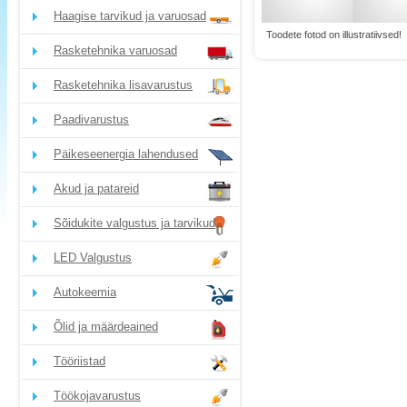
Haagise tarvikud ja varuosad
Toodete fotod on illustratiivsed!
Rasketehnika varuosad
Rasketehnika lisavarustus
Paadivarustus
Päikeseenergia lahendused
Akud ja patareid
Sõidukite valgustus ja tarvikud
LED Valgustus
Autokeemia
Õlid ja määrdeained
Tööriistad
Töökojavarustus