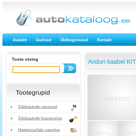
Avaleht
Uudised
Üldtingimused
Kontakt
Toote otsing
Anduri kaabel KI
Tootegrupid
Sõiduautode varuosad
Sõiduautode lisavarustus
Haagissuvilate varustus