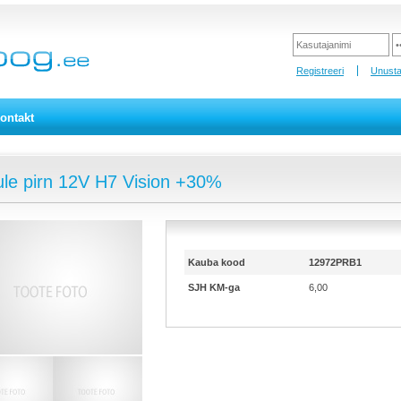
Registreeri
Unusta
ontakt
ule pirn 12V H7 Vision +30%
Kauba kood
12972PRB1
SJH KM-ga
6,00