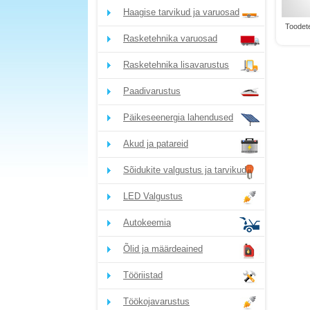
Haagise tarvikud ja varuosad
Toodete
Rasketehnika varuosad
Rasketehnika lisavarustus
Paadivarustus
Päikeseenergia lahendused
Akud ja patareid
Sõidukite valgustus ja tarvikud
LED Valgustus
Autokeemia
Õlid ja määrdeained
Tööriistad
Töökojavarustus