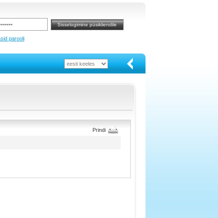
sid parooli
Prindi