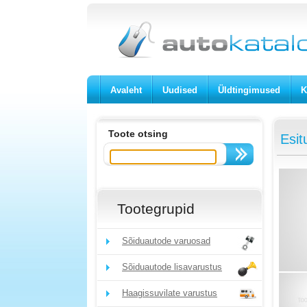
Avaleht
Uudised
Üldtingimused
K
Toote otsing
Esit
Tootegrupid
Sõiduautode varuosad
Sõiduautode lisavarustus
Haagissuvilate varustus