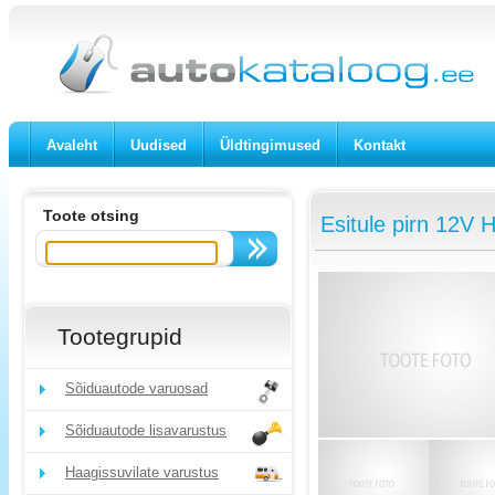
Avaleht
Uudised
Üldtingimused
Kontakt
Toote otsing
Esitule pirn 12V
Tootegrupid
Sõiduautode varuosad
Sõiduautode lisavarustus
Haagissuvilate varustus