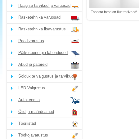
Haagise tarvikud ja varuosad
Toodete fotod on illustratiivsed!
Rasketehnika varuosad
Rasketehnika lisavarustus
Paadivarustus
Päikeseenergia lahendused
Akud ja patareid
Sõidukite valgustus ja tarvikud
LED Valgustus
Autokeemia
Õlid ja määrdeained
Tööriistad
Töökojavarustus