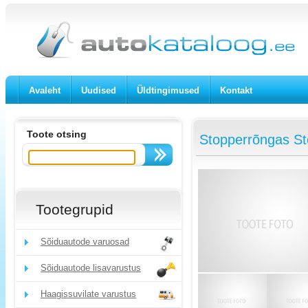
Avaleht
Uudised
Üldtingimused
Kontakt
Toote otsing
Stopperrõngas S
Tootegrupid
Sõiduautode varuosad
Sõiduautode lisavarustus
Haagissuvilate varustus