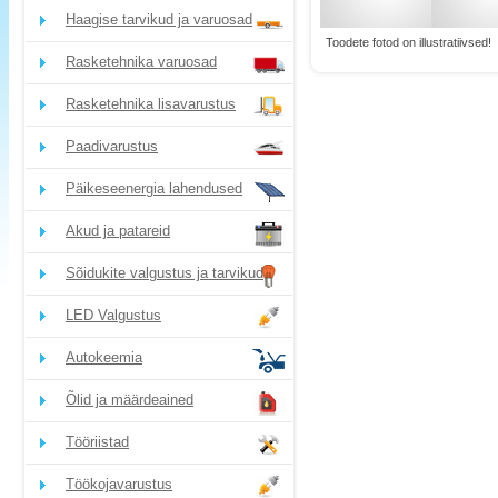
Haagise tarvikud ja varuosad
Toodete fotod on illustratiivsed!
Rasketehnika varuosad
Rasketehnika lisavarustus
Paadivarustus
Päikeseenergia lahendused
Akud ja patareid
Sõidukite valgustus ja tarvikud
LED Valgustus
Autokeemia
Õlid ja määrdeained
Tööriistad
Töökojavarustus