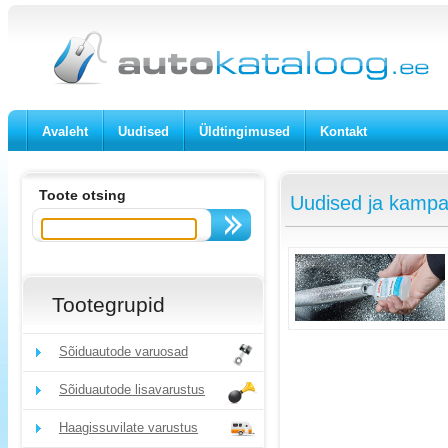
Avaleht
Uudised
Üldtingimused
Kontakt
Toote otsing
Uudised ja kampa
Tootegrupid
Sõiduautode varuosad
Sõiduautode lisavarustus
Haagissuvilate varustus