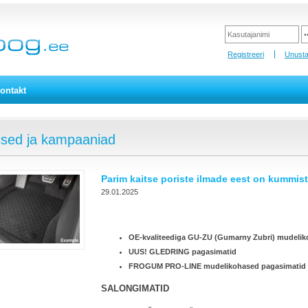
Registreeri
Unusta
ontakt
ised ja kampaaniad
Parim kaitse poriste ilmade eest on kummist
29.01.2025
OE-kvaliteediga GU-ZU (Gumarny Zubri) mudeliko
UUS!
GLEDRING pagasimatid
FROGUM PRO-LINE mudelikohased pagasimatid
SALONGIMATID