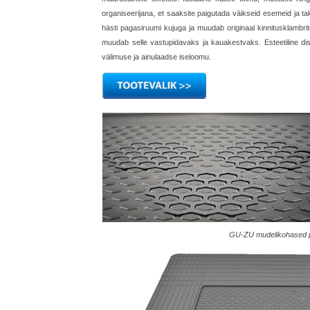
organiseerijana, et saaksite paigutada väikseid esemeid ja ta
hästi pagasiruumi kujuga ja muudab originaal kinnitusklambri
muudab selle vastupidavaks ja kauakestvaks. Esteetiline di
välimuse ja ainulaadse iseloomu.
GU-ZU mudelikohased p