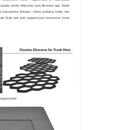
kistada nende nihkumist auto liikumise ajal. Sobib
te kasutamise lihtsaks. Lihtne puhtana hoida, mis
sain lisab teie auto pagasiruumi sisemusse kena
agasimatid