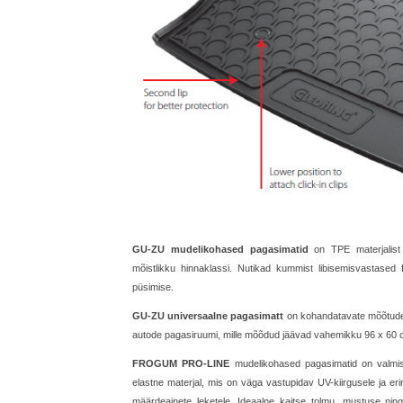
GU-ZU mudelikohased pagasimatid
on TPE materjalist 
mõistlikku hinnaklassi. Nutikad kummist libisemisvastased fi
püsimise.
GU-ZU universaalne pagasimatt
on kohandatavate mõõtude 
autode pagasiruumi, mille mõõdud jäävad vahemikku 96 x 60 
FROGUM PRO-LINE
mudelikohased pagasimatid on valmis
elastne materjal, mis on väga vastupidav UV-kiirgusele ja eri
määrdeainete leketele. Ideaalne kaitse tolmu, mustuse nin