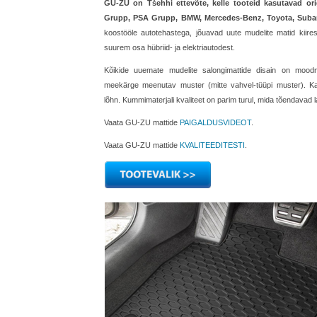
GU-ZU on Tšehhi ettevõte, kelle tooteid kasutavad or
Grupp, PSA Grupp, BMW, Mercedes-Benz, Toyota, Subaru,
koostööle autotehastega, jõuavad uute mudelite matid kiires
suurem osa hübriid- ja elektriautodest.
Kõikide uuemate mudelite salongimattide disain on mood
meekärge meenutav muster (mitte vahvel-tüüpi muster). Kas
lõhn. Kummimaterjali kvaliteet on parim turul, mida tõendavad l
Vaata GU-ZU mattide
PAIGALDUSVIDEOT
.
Vaata GU-ZU mattide
KVALITEEDITESTI
.