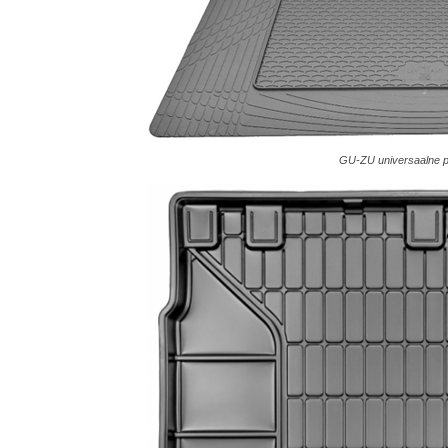
GU-ZU universaalne p