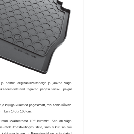
ja samuti originaalkvaliteediga ja jäävad väga
kseerimisdetailid tagavad pagasi täieliku paigal
ja kujuga kummist pagasimatt, mis sobib kõikide
cm kuni 140 x 108 cm.
tatud kvaliteetsest TPE kummist. See on väga
nevatele ilmastikutingimustele, samuti kütuse- või
g kahjustuste vastu. Pagasimatid on kujundatud