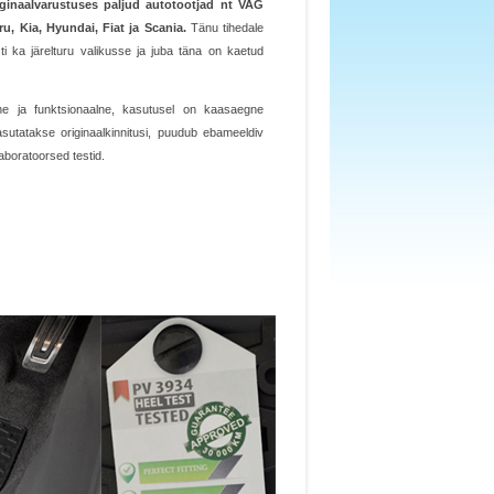
iginaalvarustuses paljud autotootjad nt VAG
 Kia, Hyundai, Fiat ja Scania.
Tänu tihedale
ti ka järelturu valikusse ja juba täna on kaetud
ne ja funktsionaalne, kasutusel on kaasaegne
utatakse originaalkinnitusi, puudub ebameeldiv
aboratoorsed testid.