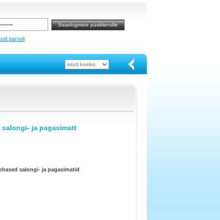
sid parooli
 salongi- ja pagasimatt
hased salongi- ja pagasimatid