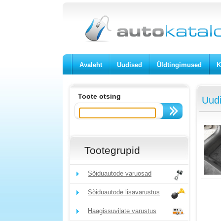
Avaleht
Uudised
Üldtingimused
K
Toote otsing
Uud
Tootegrupid
Sõiduautode varuosad
Sõiduautode lisavarustus
Haagissuvilate varustus