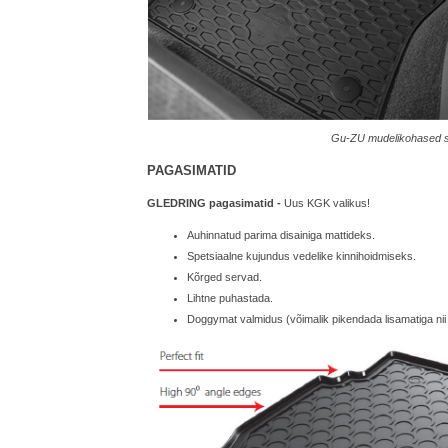
Gu-ZU mudelikohased s
PAGASIMATID
GLEDRING pagasimatid -
Uus KGK valikus!
Auhinnatud parima disainiga mattideks.
Spetsiaalne kujundus vedelike kinnihoidmiseks.
Kõrged servad.
Lihtne puhastada.
Doggymat valmidus (võimalik pikendada lisamatiga nii 