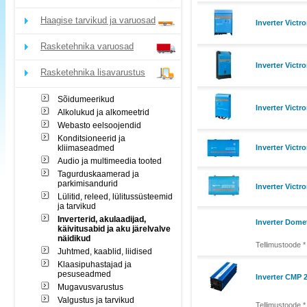
Haagise tarvikud ja varuosad
Inverter Victr
Rasketehnika varuosad
Inverter Victr
Rasketehnika lisavarustus
Sõidumeerikud
Inverter Vict
Alkolukud ja alkomeetrid
Webasto eelsoojendid
Konditsioneerid ja
kliimaseadmed
Inverter Vict
Audio ja multimeedia tooted
Tagurduskaamerad ja
parkimisandurid
Inverter Vict
Lülitid, releed, lülitussüsteemid
ja tarvikud
Inverterid, akulaadijad,
Inverter Dome
käivitusabid ja aku järelvalve
näidikud
Tellimustoode *
Juhtmed, kaablid, liidised
Klaasipuhastajad ja
pesuseadmed
Inverter CMP 
Mugavusvarustus
Valgustus ja tarvikud
Tellimustoode *