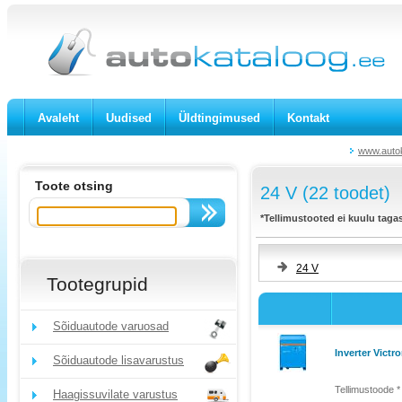
Avaleht
Uudised
Üldtingimused
Kontakt
www.autok
Toote otsing
24 V (22 toodet)
*Tellimustooted ei kuulu taga
24 V
Tootegrupid
Sõiduautode varuosad
Inverter Victr
Sõiduautode lisavarustus
Tellimustoode *
Haagissuvilate varustus