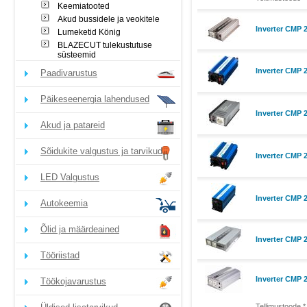
Keemiatooted
Akud bussidele ja veokitele
Inverter CMP 2
Lumeketid König
BLAZECUT tulekustutuse
süsteemid
Inverter CMP 
Paadivarustus
Päikeseenergia lahendused
Inverter CMP 2
Akud ja patareid
Sõidukite valgustus ja tarvikud
Inverter CMP 
LED Valgustus
Inverter CMP 
Autokeemia
Õlid ja määrdeained
Inverter CMP 2
Tööriistad
Inverter CMP 2
Töökojavarustus
Tellimustoode *