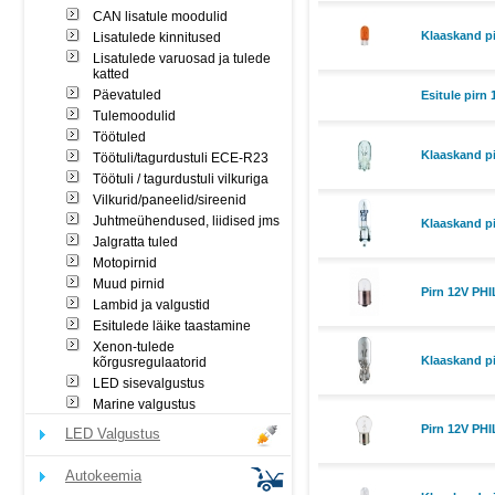
CAN lisatule moodulid
Klaaskand p
Lisatulede kinnitused
Lisatulede varuosad ja tulede
katted
Päevatuled
Esitule pirn
Tulemoodulid
Töötuled
Klaaskand p
Töötuli/tagurdustuli ECE-R23
Töötuli / tagurdustuli vilkuriga
Vilkurid/paneelid/sireenid
Juhtmeühendused, liidised jms
Klaaskand p
Jalgratta tuled
Motopirnid
Muud pirnid
Pirn 12V PH
Lambid ja valgustid
Esitulede läike taastamine
Xenon-tulede
Klaaskand p
kõrgusregulaatorid
LED sisevalgustus
Marine valgustus
Pirn 12V PH
LED Valgustus
Autokeemia