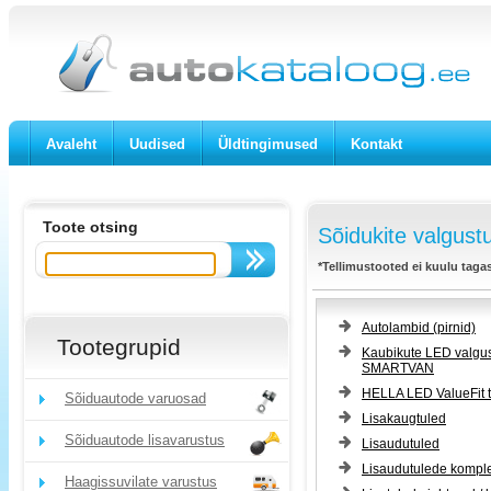
Avaleht
Uudised
Üldtingimused
Kontakt
Toote otsing
Sõidukite valgustu
*Tellimustooted ei kuulu taga
Autolambid (pirnid)
Tootegrupid
Kaubikute LED valgu
SMARTVAN
HELLA LED ValueFit 
Sõiduautode varuosad
Lisakaugtuled
Sõiduautode lisavarustus
Lisaudutuled
Lisaudutulede komple
Haagissuvilate varustus