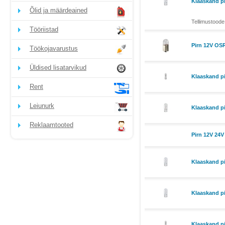
Klaaskand p
Õlid ja määrdeained
Tellimustoode
Tööriistad
Pirn 12V O
Töökojavarustus
Üldised lisatarvikud
Klaaskand p
Rent
Leiunurk
Klaaskand p
Reklaamtooted
Pirn 12V 24V
Klaaskand p
Klaaskand p
Klaaskand p