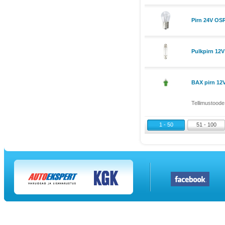
Pirn 24V O
Pulkpirn 12
BAX pirn 12
Tellimustoode
1 - 50
51 - 100