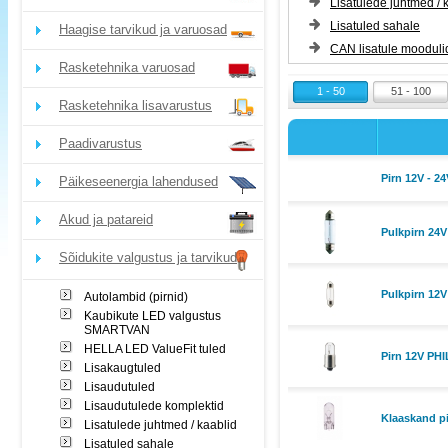
Lisatulede juhtmed / 
Lisatuled sahale
Haagise tarvikud ja varuosad
CAN lisatule mooduli
Rasketehnika varuosad
1 - 50
51 - 100
Rasketehnika lisavarustus
Paadivarustus
Pirn 12V - 
Päikeseenergia lahendused
Akud ja patareid
Pulkpirn 24V
Sõidukite valgustus ja tarvikud
Pulkpirn 12
Autolambid (pirnid)
Kaubikute LED valgustus
SMARTVAN
HELLA LED ValueFit tuled
Pirn 12V PH
Lisakaugtuled
Lisaudutuled
Lisaudutulede komplektid
Klaaskand p
Lisatulede juhtmed / kaablid
Lisatuled sahale