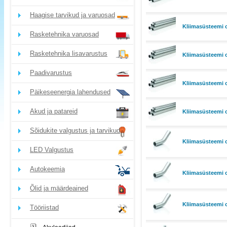
Haagise tarvikud ja varuosad
Kliimasüsteemi 
Rasketehnika varuosad
Rasketehnika lisavarustus
Kliimasüsteemi 
Paadivarustus
Kliimasüsteemi 
Päikeseenergia lahendused
Akud ja patareid
Kliimasüsteemi 
Sõidukite valgustus ja tarvikud
Kliimasüsteemi o
LED Valgustus
Autokeemia
Kliimasüsteemi o
Õlid ja määrdeained
Kliimasüsteemi o
Tööriistad