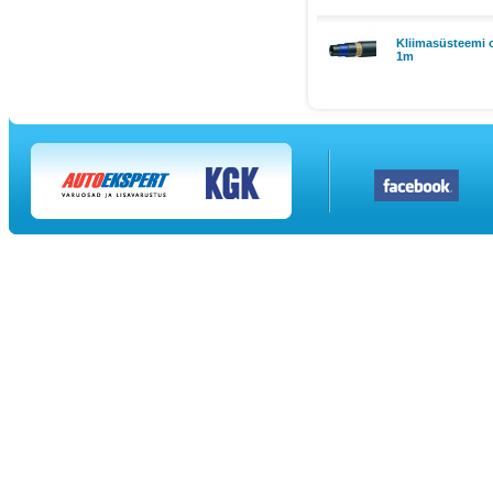
Kliimasüsteemi 
1m