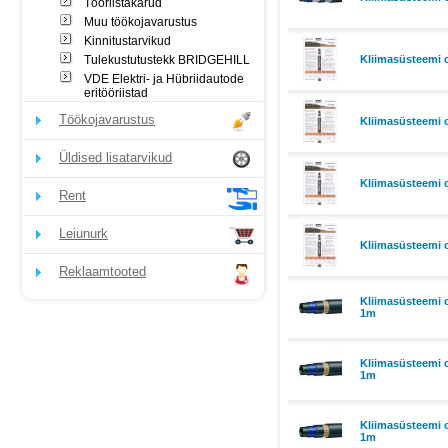
Tööriistakärud
Muu töökojavarustus
Kinnitustarvikud
Tulekustutustekk BRIDGEHILL
Kliimasüsteemi 
VDE Elektri- ja Hübriidautode
eritööriistad
Töökojavarustus
Kliimasüsteemi 
Üldised lisatarvikud
Kliimasüsteemi 
Rent
Leiunurk
Kliimasüsteemi 
Reklaamtooted
Kliimasüsteemi 
1m
Kliimasüsteemi 
1m
Kliimasüsteemi 
1m