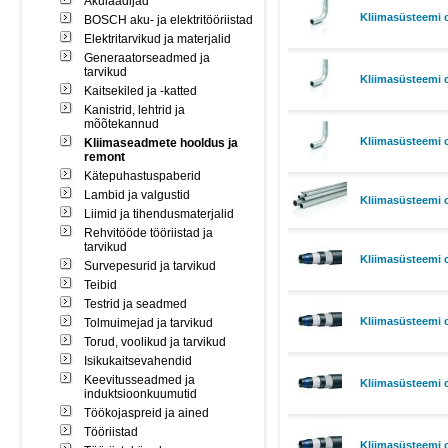
Akulaadijad
Kliimasüsteemi o
BOSCH aku- ja elektritööriistad
Elektritarvikud ja materjalid
Generaatorseadmed ja
tarvikud
Kliimasüsteemi o
Kaitsekiled ja -katted
Kanistrid, lehtrid ja
mõõtekannud
Kliimasüsteemi 
Kliimaseadmete hooldus ja
remont
Kätepuhastuspaberid
Lambid ja valgustid
Kliimasüsteemi
Liimid ja tihendusmaterjalid
Rehvitööde tööriistad ja
tarvikud
Kliimasüsteemi 
Survepesurid ja tarvikud
Teibid
Testrid ja seadmed
Kliimasüsteemi 
Tolmuimejad ja tarvikud
Torud, voolikud ja tarvikud
Isikukaitsevahendid
Keevitusseadmed ja
Kliimasüsteemi 
induktsioonkuumutid
Töökojaspreid ja ained
Tööriistad
Kliimasüsteemi 