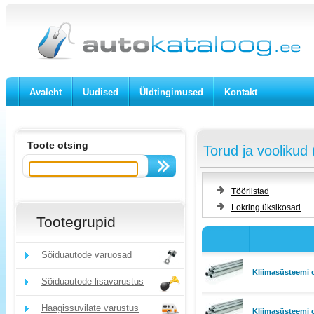
Avaleht
Uudised
Üldtingimused
Kontakt
Toote otsing
Torud ja voolikud 
Tööriistad
Lokring üksikosad
Tootegrupid
Sõiduautode varuosad
Kliimasüsteemi 
Sõiduautode lisavarustus
Haagissuvilate varustus
Kliimasüsteemi 