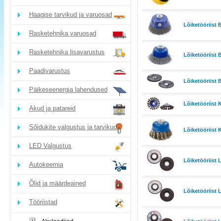
Haagise tarvikud ja varuosad
Lõiketööriist
Rasketehnika varuosad
Rasketehnika lisavarustus
Lõiketööriis
Paadivarustus
Lõiketööriist
Päikeseenergia lahendused
Lõiketööriist
Akud ja patareid
Sõidukite valgustus ja tarvikud
Lõiketööriis
LED Valgustus
Lõiketööriist 
Autokeemia
Õlid ja määrdeained
Lõiketööriist 
Tööriistad