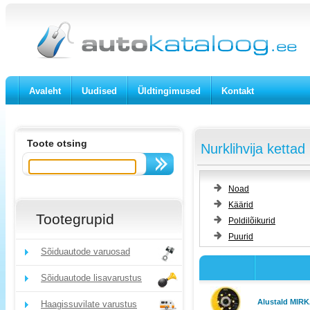
Avaleht
Uudised
Üldtingimused
Kontakt
Toote otsing
Nurklihvija kettad
Noad
Käärid
Tootegrupid
Poldilõikurid
Puurid
Sõiduautode varuosad
Sõiduautode lisavarustus
Alustald MIRK
Haagissuvilate varustus