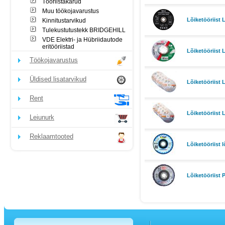
Tööriistakärud
Muu töökojavarustus
Lõiketööriist
Kinnitustarvikud
Tulekustutustekk BRIDGEHILL
VDE Elektri- ja Hübriidautode
eritööriistad
Lõiketööriist 
Töökojavarustus
Üldised lisatarvikud
Lõiketööriist 
Rent
Lõiketööriist 
Leiunurk
Reklaamtooted
Lõiketööriist 
Lõiketööriist