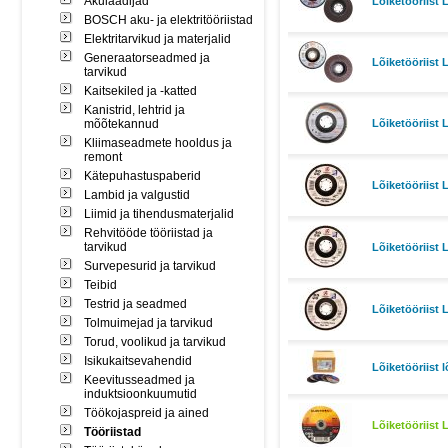
Akulaadijad
Lõiketööriist 
BOSCH aku- ja elektritööriistad
Elektritarvikud ja materjalid
Generaatorseadmed ja
Lõiketööriist 
tarvikud
Kaitsekiled ja -katted
Kanistrid, lehtrid ja
mõõtekannud
Lõiketööriist 
Kliimaseadmete hooldus ja
remont
Kätepuhastuspaberid
Lõiketööriist 
Lambid ja valgustid
Liimid ja tihendusmaterjalid
Rehvitööde tööriistad ja
tarvikud
Lõiketööriist 
Survepesurid ja tarvikud
Teibid
Testrid ja seadmed
Lõiketööriist 
Tolmuimejad ja tarvikud
Torud, voolikud ja tarvikud
Isikukaitsevahendid
Lõiketööriist 
Keevitusseadmed ja
induktsioonkuumutid
Töökojaspreid ja ained
Lõiketööriist
Tööriistad