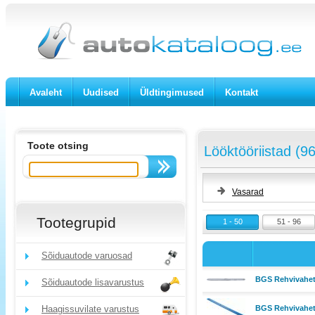
Avaleht
Uudised
Üldtingimused
Kontakt
Toote otsing
Lööktööriistad (96
Vasarad
Tootegrupid
1 - 50
51 - 96
Sõiduautode varuosad
BGS Rehvivahetu
Sõiduautode lisavarustus
Haagissuvilate varustus
BGS Rehvivahetu