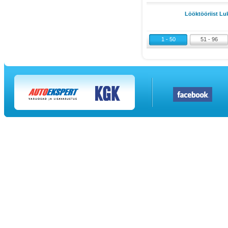
Lööktööriist Lu
1 - 50
51 - 96