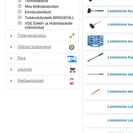
Tööriistakärud
Muu töökojavarustus
Lööktööriist K
Kinnitustarvikud
Tulekustutustekk BRIDGEHILL
VDE Elektri- ja Hübriidautode
Lööktööriist k
eritööriistad
Töökojavarustus
Lööktööriist ku
Üldised lisatarvikud
Lööktööriist K
Rent
Leiunurk
Lööktööriist k
Reklaamtooted
Lööktööriist kä
Lööktööriist Lu
Lööktööriist Lu