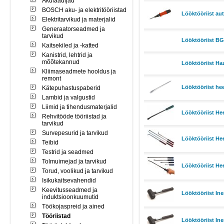
Akulaadijad
BOSCH aku- ja elektritööriistad
Lööktööriist au
Elektritarvikud ja materjalid
Generaatorseadmed ja
tarvikud
Lööktööriist B
Kaitsekiled ja -katted
Kanistrid, lehtrid ja
mõõtekannud
Lööktööriist Ha
Kliimaseadmete hooldus ja
remont
Lööktööriist he
Kätepuhastuspaberid
Lambid ja valgustid
Liimid ja tihendusmaterjalid
Lööktööriist H
Rehvitööde tööriistad ja
tarvikud
Survepesurid ja tarvikud
Lööktööriist He
Teibid
Testrid ja seadmed
Tolmuimejad ja tarvikud
Lööktööriist He
Torud, voolikud ja tarvikud
Isikukaitsevahendid
Keevitusseadmed ja
Lööktööriist In
induktsioonkuumutid
Töökojaspreid ja ained
Tööriistad
Lööktööriist In