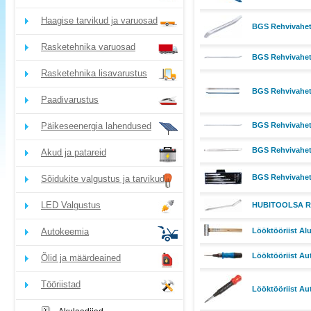
Haagise tarvikud ja varuosad
BGS Rehvivahet
Rasketehnika varuosad
BGS Rehvivahet
Rasketehnika lisavarustus
BGS Rehvivahetu
Paadivarustus
Päikeseenergia lahendused
BGS Rehvivahet
BGS Rehvivahet
Akud ja patareid
BGS Rehvivahetu
Sõidukite valgustus ja tarvikud
LED Valgustus
HUBITOOLSA Rehv
Autokeemia
Lööktööriist Al
Lööktööriist Au
Õlid ja määrdeained
Tööriistad
Lööktööriist A