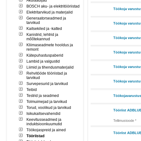
Akulaadijad
BOSCH aku- ja elektritööriistad
Töökoja varust
Elektritarvikud ja materjalid
Generaatorseadmed ja
tarvikud
Töökoja varustu
Kaitsekiled ja -katted
Kanistrid, lehtrid ja
Töökoja varustu
mõõtekannud
Kliimaseadmete hooldus ja
remont
Töökoja varustu
Kätepuhastuspaberid
Lambid ja valgustid
Töökoja varustu
Liimid ja tihendusmaterjalid
Rehvitööde tööriistad ja
tarvikud
Töökoja varust
Survepesurid ja tarvikud
Teibid
Testrid ja seadmed
Töökojavarustus 
Tolmuimejad ja tarvikud
Torud, voolikud ja tarvikud
Tööriist ADBLUE
Isikukaitsevahendid
Keevitusseadmed ja
Tellimustoode *
induktsioonkuumutid
Töökojaspreid ja ained
Tööriist ADBLUE
Tööriistad