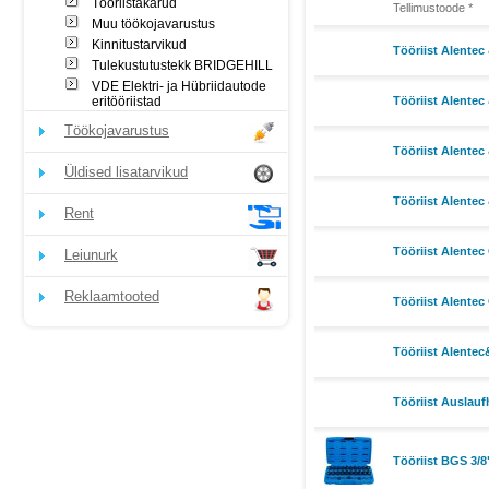
Tööriistakärud
Tellimustoode *
Muu töökojavarustus
Kinnitustarvikud
Tööriist Alentec
Tulekustutustekk BRIDGEHILL
VDE Elektri- ja Hübriidautode
eritööriistad
Tööriist Alentec
Töökojavarustus
Tööriist Alentec
Üldised lisatarvikud
Tööriist Alentec
Rent
Tööriist Alentec
Leiunurk
Reklaamtooted
Tööriist Alentec
Tööriist Alente
Tööriist Auslau
Tööriist BGS 3/8