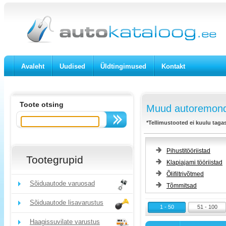
Avaleht
Uudised
Üldtingimused
Kontakt
Toote otsing
Muud autoremondi 
*Tellimustooted ei kuulu taga
Pihustitööriistad
Tootegrupid
Klapiajami tööriistad
Õlifiltrivõtmed
Sõiduautode varuosad
Tõmmitsad
Sõiduautode lisavarustus
1 - 50
51 - 100
Haagissuvilate varustus