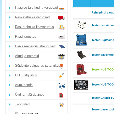
Haagise tarvikud ja varuosad
Rehvipingi varuo
Rasketehnika varuosad
Tester bensiini
Rasketehnika lisavarustus
Paadivarustus
Tester Digitaal
Päikeseenergia lahendused
Tester diiselmoo
Akud ja patareid
Sõidukite valgustus ja tarvikud
Tester HUBITOOL
LED Valgustus
Autokeemia
Tester HUBITOOL
Õlid ja määrdeained
Tester LASER TO
Tööriistad
Tester Laser too