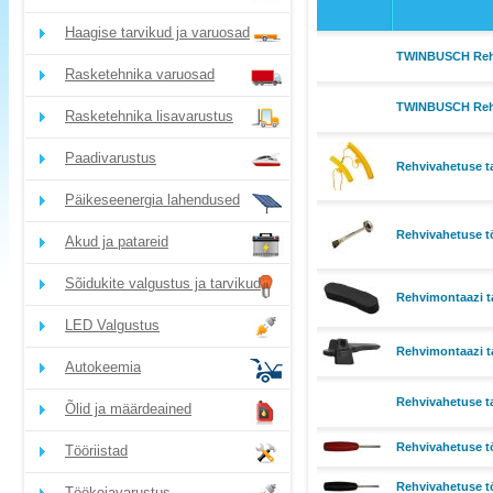
Haagise tarvikud ja varuosad
TWINBUSCH Rehvi
Rasketehnika varuosad
TWINBUSCH Rehvi
Rasketehnika lisavarustus
Paadivarustus
Rehvivahetuse tar
Päikeseenergia lahendused
Rehvivahetuse tö
Akud ja patareid
Sõidukite valgustus ja tarvikud
Rehvimontaazi t
LED Valgustus
Rehvimontaazi t
Autokeemia
Rehvivahetuse t
Õlid ja määrdeained
Rehvivahetuse tö
Tööriistad
Rehvivahetuse tö
Töökojavarustus