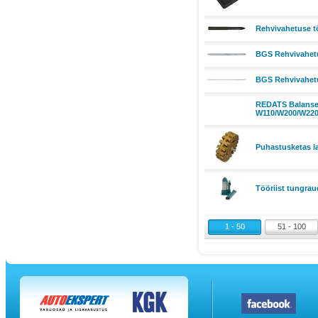
Rehvivahetuse t
BGS Rehvivahetu
BGS Rehvivahetu
REDATS Balansee
W110/W200/W22
Puhastusketas l
Tööriist tungrau
1 - 50
51 - 100