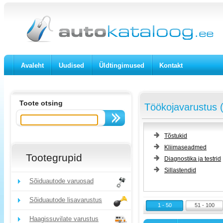
Avaleht
Uudised
Üldtingimused
Kontakt
Toote otsing
Töökojavarustus 
Tõstukid
Kliimaseadmed
Tootegrupid
Diagnostika ja testrid
Sillastendid
Sõiduautode varuosad
Sõiduautode lisavarustus
1 - 50
51 - 100
Haagissuvilate varustus