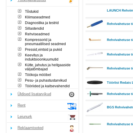
LAUNCH Rehvimon
Tõstukid
Kliimaseadmed
Diagnostika ja testrid
Rehvivahetuse töö
Sillastendid
Rehviseadmed
Kompressorid ja
Rehvivahetuse t
pneumaatilised seadmed
Pressid,vintsid ja pukid
Rehvivahetuse tö
Keevitus ja
induktsioonkuumutid
Kütte, jahutus ja heitgaaside
Rehvivahetuse t
väljatõmbajad
Töökoja mööbel
Pesu- ja puhastustarvikud
Tööriist Redats
Tööriided ja kaitsevahendid
Üldised lisatarvikud
Rehvivahetuse t
Rent
BGS Rehvivahetu
Leiunurk
Rehvivahetuse tö
Reklaamtooted