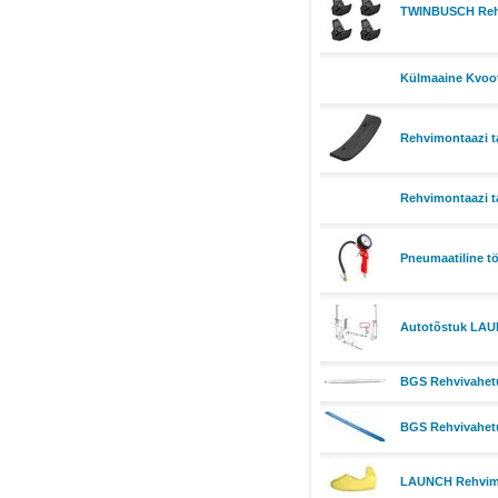
TWINBUSCH Rehvim
Külmaaine Kvoo
Rehvimontaazi t
Rehvimontaazi t
Pneumaatiline t
Autotõstuk LAU
BGS Rehvivahetu
BGS Rehvivahetus
LAUNCH Rehvimon