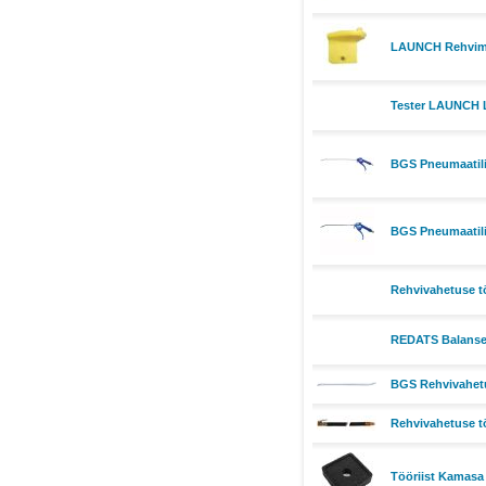
LAUNCH Rehvimon
Tester LAUNCH 
BGS Pneumaatili
BGS Pneumaatili
Rehvivahetuse töö
REDATS Balanseer
BGS Rehvivahetu
Rehvivahetuse t
Tööriist Kamasa