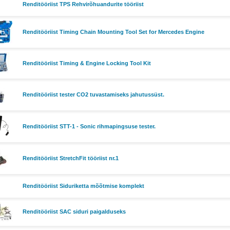
Renditööriist TPS Rehvirõhuandurite tööriist
Renditööriist Timing Chain Mounting Tool Set for Mercedes Engine
Renditööriist Timing & Engine Locking Tool Kit
Renditööriist tester CO2 tuvastamiseks jahutussüst.
Renditööriist STT-1 - Sonic rihmapingsuse tester.
Renditööriist StretchFit tööriist nr.1
Renditööriist Siduriketta mõõtmise komplekt
Renditööriist SAC siduri paigalduseks