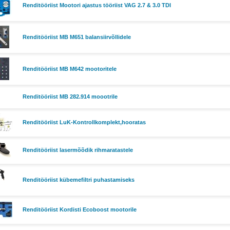
Renditööriist Mootori ajastus tööriist VAG 2.7 & 3.0 TDI
Renditööriist MB M651 balansiirvõllidele
Renditööriist MB M642 mootoritele
Renditööriist MB 282.914 moootrile
Renditööriist LuK-Kontrollkomplekt,hooratas
Renditööriist lasermõõdik rihmaratastele
Renditööriist kübemefiltri puhastamiseks
Renditööriist Kordisti Ecoboost mootorile