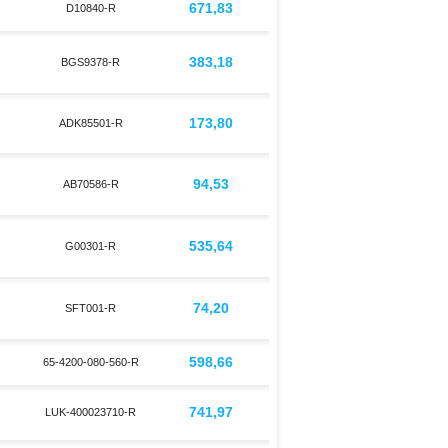
671,83
D10840-R
383,18
BGS9378-R
173,80
ADK85501-R
94,53
AB70586-R
535,64
G00301-R
74,20
SFT001-R
598,66
65-4200-080-560-R
741,97
LUK-400023710-R