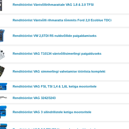
Renditööriist Väntvõllirihmarattale VAG 1.8 & 2.0 TFSI
Renditööriist Väntvõlli rihmaratta tõmmits Ford 2,0 Ecoblue TDCi
Renditööriist VW 2,5TDI R5 nukkvõllide paigaldamiseks
Renditööriist VAG T10134 väntvõllisimerlingi paigalduseks
Renditööriist VAG simmerlingi vahetamise tööriista komplekt
Renditööriist VAG FSI, TSI 1,4 & 1,6L ketiga mootoritele
Renditööriist VAG 3242/3243
Renditööriist VAG 3 silindrilistele ketiga mootoritele