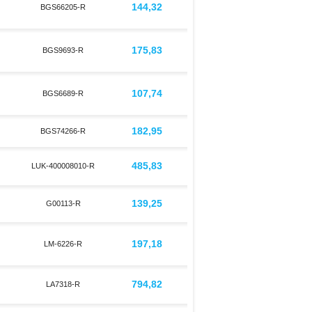
144,32
BGS66205-R
175,83
BGS9693-R
107,74
BGS6689-R
182,95
BGS74266-R
485,83
LUK-400008010-R
139,25
G00113-R
197,18
LM-6226-R
794,82
LA7318-R