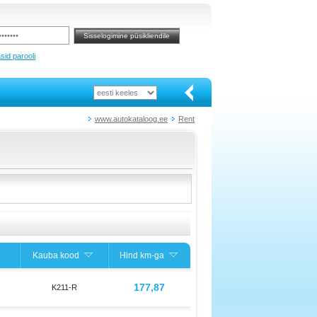
sid parooli
www.autokataloog.ee
Rent
Kauba kood
Hind km-ga
177,87
K211-R