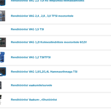
Renditööriist VAG 2,5 TDI R5 Veepumba eelmaldamiseks
Renditööriist VAG 2,4 , 2,8 , 3,0 TFSI mootoritele
Renditööriist VAG 1,5 TSI
Renditööriist VAG 1,2l Kolmesilindriliste mootoritele 6/12V
Renditööriist VAG 1,2 TSI/TFSI
Renditööriist VAG 1,0/1,2/1,4L Hammasrihmaga TSI
Renditööriist vaakumile/survele
Renditööriist Vaakum-, rõhutööriist