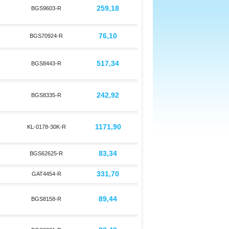
259,18
BGS9603-R
76,10
BGS70924-R
517,34
BGS8443-R
242,92
BGS8335-R
1171,90
KL-0178-30K-R
83,34
BGS62625-R
331,70
GAT4454-R
89,44
BGS8158-R