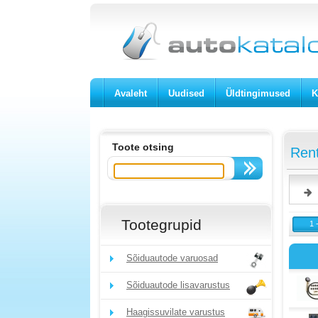
Avaleht
Uudised
Üldtingimused
K
Toote otsing
Rent
Tootegrupid
1 
Sõiduautode varuosad
Sõiduautode lisavarustus
Haagissuvilate varustus