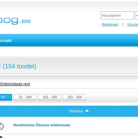
Registreeri
Unusta
ontakt
 (154 toodet)
Eritööriistade rent
- 50
51 - 100
101 - 150
151 - 154
Nimetus
Renditööriist Õlisurve mõõtmiseks