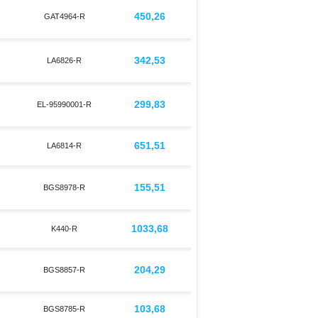
450,26
GAT4964-R
342,53
LA6826-R
299,83
EL-95990001-R
651,51
LA6814-R
155,51
BGS8978-R
1033,68
K440-R
204,29
BGS8857-R
103,68
BGS8785-R