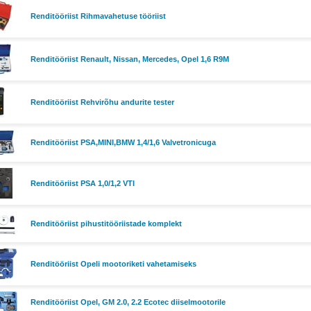
Renditööriist Rihmavahetuse tööriist
Renditööriist Renault, Nissan, Mercedes, Opel 1,6 R9M
Renditööriist Rehvirõhu andurite tester
Renditööriist PSA,MINI,BMW 1,4/1,6 Valvetronicuga
Renditööriist PSA 1,0/1,2 VTI
Renditööriist pihustitööriistade komplekt
Renditööriist Opeli mootoriketi vahetamiseks
Renditööriist Opel, GM 2.0, 2.2 Ecotec diiselmootorile