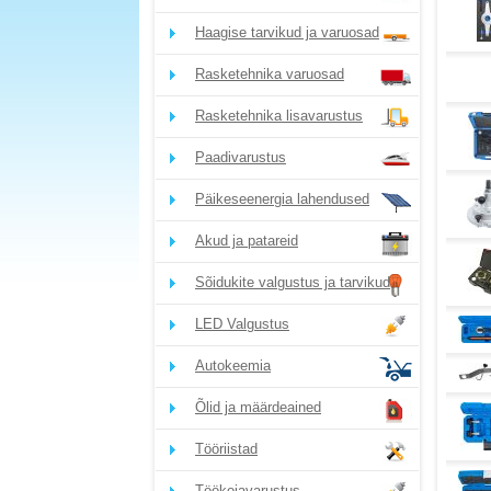
Haagise tarvikud ja varuosad
Rasketehnika varuosad
Rasketehnika lisavarustus
Paadivarustus
Päikeseenergia lahendused
Akud ja patareid
Sõidukite valgustus ja tarvikud
LED Valgustus
Autokeemia
Õlid ja määrdeained
Tööriistad
Töökojavarustus