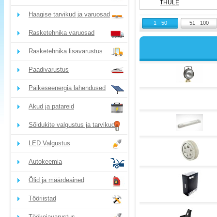
THULE
Haagise tarvikud ja varuosad
1 - 50
51 - 100
Rasketehnika varuosad
Rasketehnika lisavarustus
Paadivarustus
Päikeseenergia lahendused
Akud ja patareid
Sõidukite valgustus ja tarvikud
LED Valgustus
Autokeemia
Õlid ja määrdeained
Tööriistad
Töökojavarustus