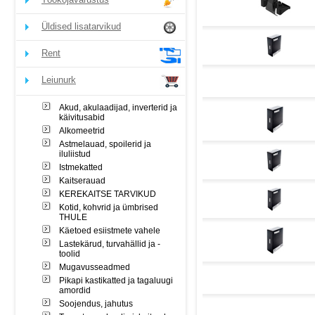
Üldised lisatarvikud
Rent
Leiunurk
Akud, akulaadijad, inverterid ja
käivitusabid
Alkomeetrid
Astmelauad, spoilerid ja
iluliistud
Istmekatted
Kaitserauad
KEREKAITSE TARVIKUD
Kotid, kohvrid ja ümbrised
THULE
Käetoed esiistmete vahele
Lastekärud, turvahällid ja -
toolid
Mugavusseadmed
Pikapi kastikatted ja tagaluugi
amordid
Soojendus, jahutus