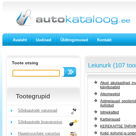
Avaleht
Uudised
Üldtingimused
Kontakt
Toote otsing
Leiunurk (107 too
Akud, akulaadijad, inv
käivitusabid
Alkomeetrid
Tootegrupid
Astmelauad, spoilerid
iluliistud
Sõiduautode varuosad
Istmekatted
Kaitserauad
Sõiduautode lisavarustus
KEREKAITSE TARVI
Haagissuvilate varustus
Kotid, kohvrid ja ümb