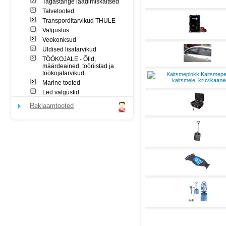
Tagastange laadimiskaitsed
Talvetooted
Transporditarvikud THULE
Valgustus
Veokonksud
Üldised lisatarvikud
TÖÖKOJALE - Õlid,
määrdeained, tööriistad ja
töökojatarvikud.
Marine tooted
Led valgustid
Reklaamtooted