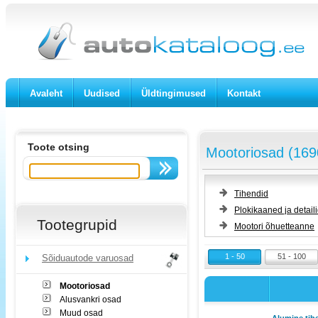
Avaleht
Uudised
Üldtingimused
Kontakt
Toote otsing
Mootoriosad (169
Tihendid
Plokikaaned ja detail
Tootegrupid
Mootori õhuetteanne
1 - 50
51 - 100
Sõiduautode varuosad
Mootoriosad
Alusvankri osad
Muud osad