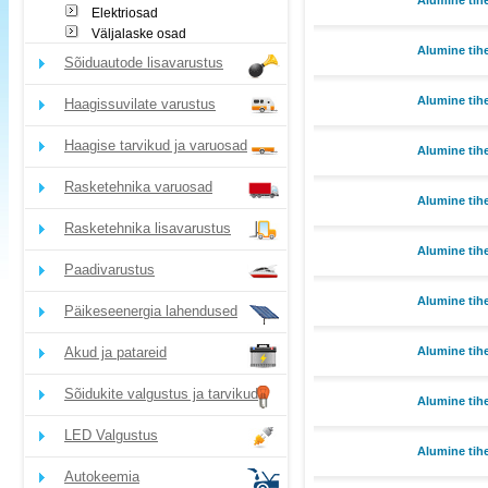
Alumine tih
Elektriosad
Väljalaske osad
Alumine tih
Sõiduautode lisavarustus
Alumine tih
Haagissuvilate varustus
Haagise tarvikud ja varuosad
Alumine tih
Rasketehnika varuosad
Alumine tih
Rasketehnika lisavarustus
Alumine tih
Paadivarustus
Alumine tih
Päikeseenergia lahendused
Akud ja patareid
Alumine tih
Sõidukite valgustus ja tarvikud
Alumine tih
LED Valgustus
Alumine tih
Autokeemia