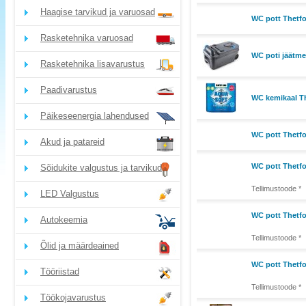
Haagise tarvikud ja varuosad
WC pott Thetfo
Rasketehnika varuosad
WC poti jäätme
Rasketehnika lisavarustus
Paadivarustus
WC kemikaal Th
Päikeseenergia lahendused
WC pott Thetfo
Akud ja patareid
WC pott Thetf
Sõidukite valgustus ja tarvikud
Tellimustoode *
LED Valgustus
WC pott Thetfo
Autokeemia
Tellimustoode *
Õlid ja määrdeained
WC pott Thetfo
Tööriistad
Tellimustoode *
Töökojavarustus