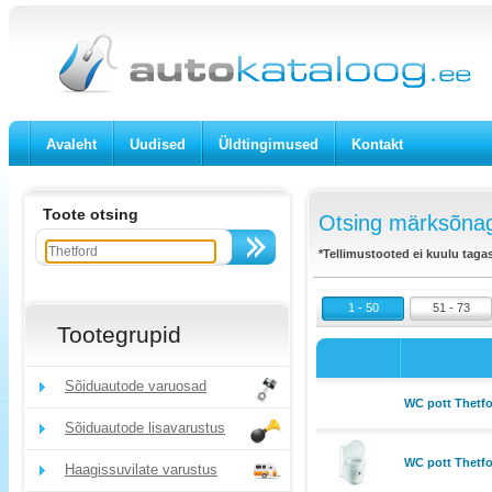
Avaleht
Uudised
Üldtingimused
Kontakt
Toote otsing
Otsing märksõnaga
*Tellimustooted ei kuulu taga
1 - 50
51 - 73
Tootegrupid
Sõiduautode varuosad
WC pott Thetfor
Sõiduautode lisavarustus
WC pott Thetfo
Haagissuvilate varustus