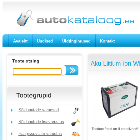
Avaleht
Uudised
Üldtingimused
Kontakt
Toote otsing
Aku Liitium-ion W
Tootegrupid
Sõiduautode varuosad
Sõiduautode lisavarustus
Toodete fotod on illustratiivsed!
Haagissuvilate varustus